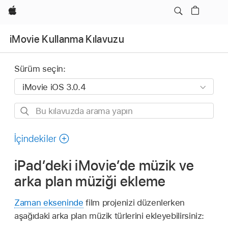
wzlhp
iMovie Kullanma Kılavuzu
Sürüm seçin:
Bu
kılavuzda
arama
İçindekiler
yapın
iPad’deki iMovie’de müzik ve
arka plan müziği ekleme
Zaman ekseninde
film projenizi düzenlerken
aşağıdaki arka plan müzik türlerini ekleyebilirsiniz: