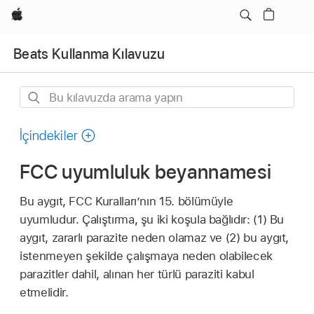
wzlhp
Beats Kullanma Kılavuzu
Bu
kılavuzda
arama
İçindekiler
yapın
FCC uyumluluk beyannamesi
Bu aygıt, FCC Kuralları’nın 15. bölümüyle
uyumludur. Çalıştırma, şu iki koşula bağlıdır: (1) Bu
aygıt, zararlı parazite neden olamaz ve (2) bu aygıt,
istenmeyen şekilde çalışmaya neden olabilecek
parazitler dahil, alınan her türlü paraziti kabul
etmelidir.