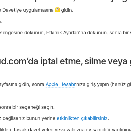
e Davetiye uygulamasına
gidin.
n.
simgesine dokunun, Etkinlik Ayarları’na dokunun, sonra bi
oud.com’da iptal etme, silme veya 
yfasına gidin, sonra
Apple Hesabı
’nıza giriş yapın (henüz g
sonra bir seçeneği seçin.
siz değilseniz bunun yerine
etkinlikten çıkabilirsiniz
.
kleri, taslak davetiyeleri veya yalnızca ev sahipliği yaptığını