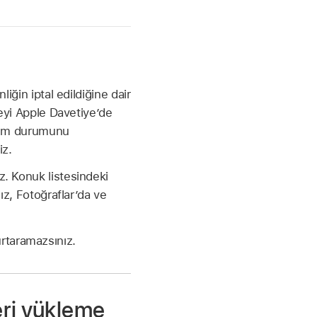
liğin iptal edildiğine dair
steyi Apple Davetiye’de
tılım durumunu
iz.
iz. Konuk listesindeki
nız, Fotoğraflar’da ve
urtaramazsınız.
eri yükleme