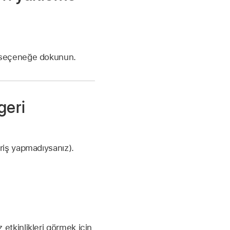
r seçeneğe dokunun.
geri
iriş yapmadıysanız).
z etkinlikleri görmek için