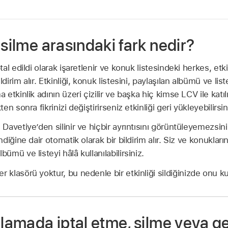
 silme arasındaki fark nedir?
ptal edildi olarak işaretlenir ve konuk listesindeki herkes, etkin
ldirim alır. Etkinliği, konuk listesini, paylaşılan albümü ve li
ma etkinlik adının üzeri çizilir ve başka hiç kimse LCV ile ka
ten sonra fikrinizi değiştirirseniz etkinliği geri yükleyebilirsin
 Davetiye’den silinir ve hiçbir ayrıntısını görüntüleyemezsin
indiğine dair otomatik olarak bir bildirim alır. Siz ve konukları
bümü ve listeyi hâlâ kullanılabilirsiniz.
r klasörü yoktur, bu nedenle bir etkinliği sildiğinizde onu k
ulamada iptal etme, silme veya g