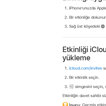
iPhone’unuzda Appl
Bir etkinliğe dokunu
Sağ üst köşedeki
Etkinliği iCl
yükleme
icloud.com/invites
sa
Bir etkinlik seçin.
simgesini seçin, 
Etkinliğin davet sahibi 
İpucu:
Geçmiş etkinli