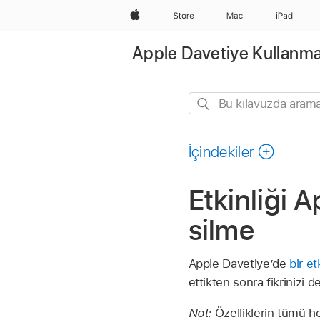
wzlhp
Store
Mac
iPad
Apple Davetiye Kullanma
Bu
kılavuzda
arama
İçindekiler
yapın
Etkinliği 
silme
Apple Davetiye’de
bir et
ettikten sonra fikrinizi de
Not:
Özelliklerin tümü he