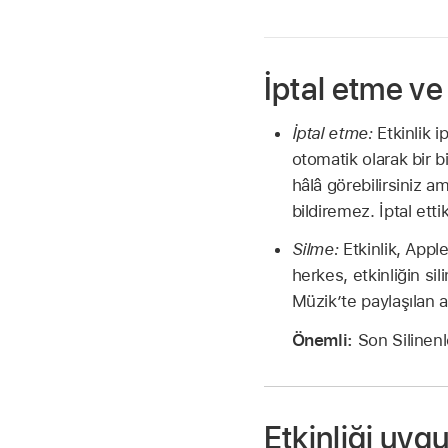
İptal etme ve
İptal etme:
Etkinlik i
otomatik olarak bir bi
hâlâ görebilirsiniz a
bildiremez. İptal ettik
Silme:
Etkinlik, Apple
herkes, etkinliğin sil
Müzik’te paylaşılan al
Önemli:
Son Silinenle
Etkinliği uyg