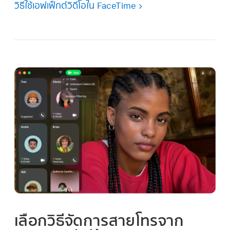
วิธีใช้เอฟเฟ็กต์วิดีโอใน FaceTime
เลือกวิธีจัดการสายโทรจาก