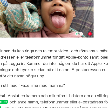
.
Innan du kan ringa och ta emot video- och röstsamtal måst
ressen eller telefonnumret för ditt Apple‑konto samt löse
an på Logga in. Kommer du inte ihåg om du har ett Apple‑k
lningar och trycker sedan på ditt namn. E-postadressen du 
för ditt namn högst upp.
i stil med
”FaceTime med mamma”.
tal.
Anslut en kamera och mikrofon till datorn om du vill r
och ange namn, telefonnummer eller e-postadress för 