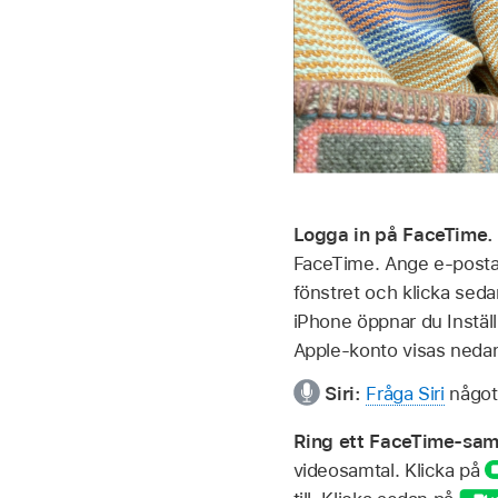
Logga in på FaceTime
FaceTime. Ange e-postad
fönstret och klicka sed
iPhone öppnar du Instäl
Apple‑konto visas nedan
Siri:
Fråga Siri
något 
Ring ett FaceTime-sam
videosamtal. Klicka på