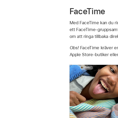
FaceTime
Med FaceTime kan du ring
ett FaceTime-gruppsamtal
om att ringa tillbaka dire
Obs!
FaceTime kräver en
Apple Store-butiker eller