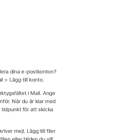
ollera dina e-postkonton?
l > Lägg till konto.
rktygsfältet i Mail. Ange
ör. När du är klar med
tidpunkt för att skicka
ver mejl. Lägg till filer
ilen eller bilden du vill