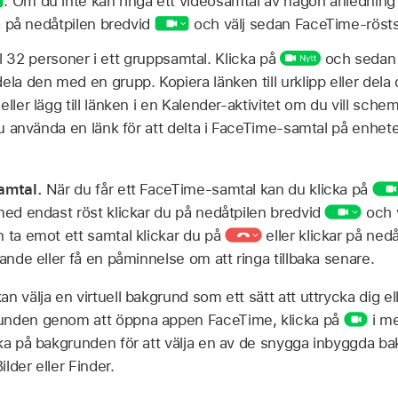
.
Om du inte kan ringa ett videosamtal av någon anledning 
ka på nedåtpilen bredvid
och välj sedan FaceTime-rösts
ill 32 personer i ett gruppsamtal. Klicka på
och sedan 
ela den med en grupp. Kopiera länken till urklipp eller dela
ller lägg till länken i en Kalender-aktivitet om du vill sche
 nu använda en länk för att delta i FaceTime-samtal på enhe
samtal.
När du får ett FaceTime-samtal kan du klicka på
med endast röst klickar du på nedåtpilen bredvid
och v
 ta emot ett samtal klickar du på
eller klickar på ned
lande eller få en påminnelse om att ringa tillbaka senare.
an välja en virtuell bakgrund som ett sätt att uttrycka dig 
unden genom att öppna appen FaceTime, klicka på
i m
ka på bakgrunden för att välja en av de snygga inbyggda ba
lder eller Finder.