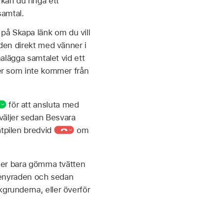
kan du ringa ett
amtal.
på Skapa länk om du vill
 den direkt med vänner i
malägga samtalet vid ett
ter som inte kommer från
för att ansluta med
äljer sedan Besvara
åtpilen bredvid
om
eller bara gömma tvätten
enyraden och sedan
kgrunderna, eller överför