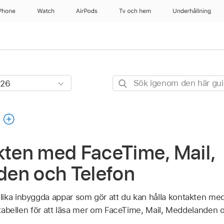
Phone
Watch
AirPods
Tv och hem
Underhållning
Sök
igenom
den
g
här
guiden
kten med FaceTime, Mail,
en och Telefon
ika inbyggda appar som gör att du kan hålla kontakten med
i tabellen för att läsa mer om FaceTime, Mail, Meddelanden 