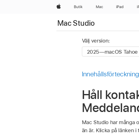
Apple
Butik
Mac
iPad
i
Mac Studio
Välj version:
Innehållsförtecknin
Håll konta
Meddeland
Mac Studio har många ol
än är. Klicka på länken 