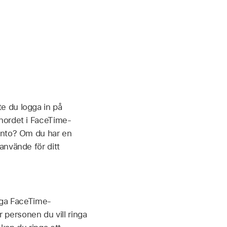
e du logga in på
nordet i FaceTime-
onto? Om du har en
använde för ditt
inga FaceTime-
personen du vill ringa