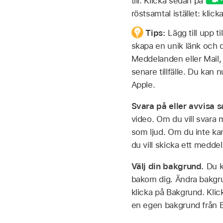
till. Klicka sedan på
röstsamtal istället: klic
Tips:
Lägg till upp t
skapa en unik länk och d
Meddelanden eller Mail, e
senare tillfälle. Du kan
Apple.
Svara på eller avvisa 
video. Om du vill svara 
som ljud. Om du inte kan
du vill skicka ett medde
Välj din bakgrund.
Du k
bakom dig. Ändra bakgr
klicka på Bakgrund. Klic
en egen bakgrund från Bi