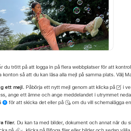
Är du trött på att logga in på flera webbplatser för att kontr
na konton så att du kan läsa alla mejl på samma plats. Välj Mai
g ett mejl.
Påbörja ett nytt mejl genom att klicka på
i ve
ss, ange ett ämne och ange meddelandet i utrymmet nedanf
på
för att skicka det eller på
om du vill schemalägga en 
a filer.
Du kan ta med bilder, dokument och annat när du skri
licka på
,
klicka på Bifoga filer eller bilder och sedan välja f