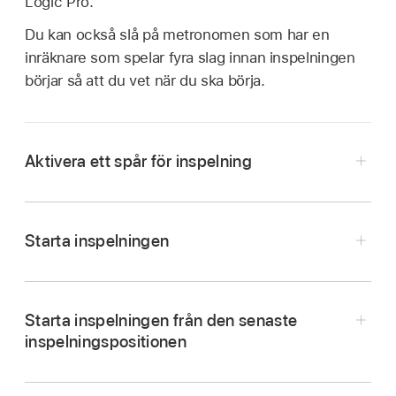
Logic Pro.
Du kan också slå på metronomen som har en
inräknare som spelar fyra slag innan inspelningen
börjar så att du vet när du ska börja.
Aktivera ett spår för inspelning
Tryck på knappen för aktivering av inspelning
för spåret i Logic Remote.
Starta inspelningen
Tryck på inspelningsknappen
i reglagefältet i
Logic Remote.
Starta inspelningen från den senaste
inspelningspositionen
Håll på inspelningsknappen
i reglagefältet i