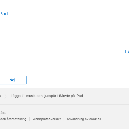
ängst ned i mediebläddraren.
iPad
 i kategorilistan.
 ljudet som du vill använda finns.
n låt eller det ljudklipp som du vill lägga till och sedan på 
L
Nej
k
Lägga till musik och ljudspår i iMovie på iPad
ålls.
 och återbetalning
Webbplatsöversikt
Användning av cookies