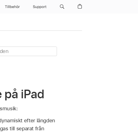
Tillbehör
Support
e på iPad
dsmusik:
dynamiskt efter längden
as till separat från