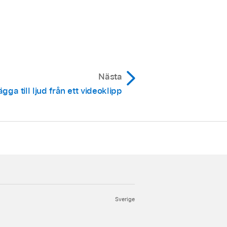
knappen för att lägga till
Nästa
ägga till ljud från ett videoklipp
Sverige