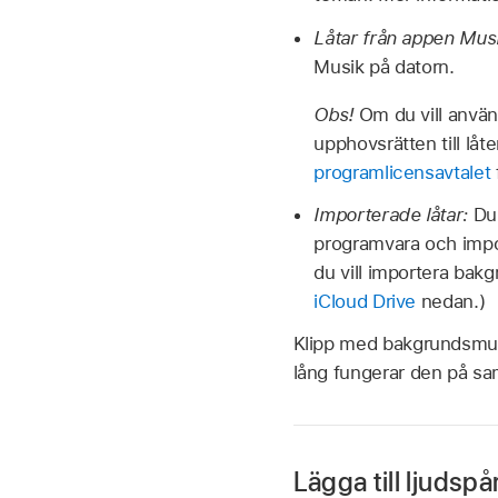
Låtar från appen Mus
Musik på datorn.
Obs!
Om du vill använ
upphovsrätten till låt
programlicensavtalet
Importerade låtar:
Du
programvara och impor
du vill importera bak
iCloud Drive
nedan.)
Klipp med bakgrundsmusik
lång fungerar den på s
Lägga till ljudsp