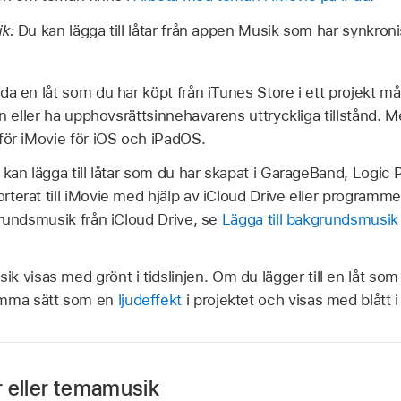
ik:
Du kan lägga till låtar från appen Musik som har synkroni
da en låt som du har köpt från iTunes Store i ett projekt m
en eller ha upphovsrättsinnehavarens uttryckliga tillstånd. Me
för iMovie för iOS och iPadOS.
 kan lägga till låtar som du har skapat i GarageBand, Logic 
terat till iMovie med hjälp av iCloud Drive eller programm
grundsmusik från iCloud Drive, se
Lägga till bakgrundsmusik e
 visas med grönt i tidslinjen. Om du lägger till en låt so
amma sätt som en
ljudeffekt
i projektet och visas med blått i 
år eller temamusik