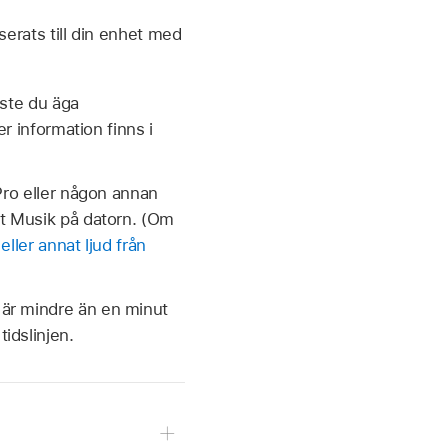
serats till din enhet med
åste du äga
r information finns i
Pro eller någon annan
et Musik på datorn. (Om
ller annat ljud från
m är mindre än en minut
tidslinjen.