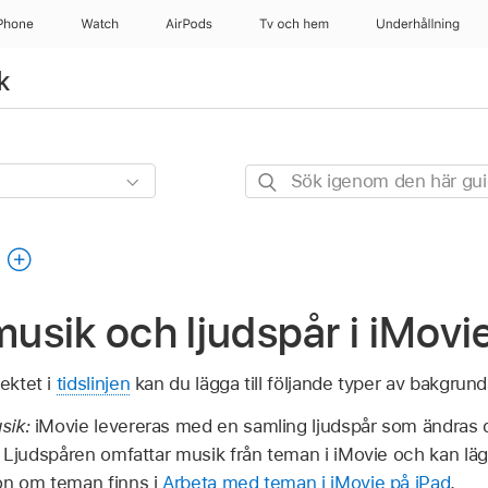
Phone
Watch
AirPods
Tv och hem
Underhållning
k
Sök
igenom
den
g
här
guiden
 musik och ljudspår i iMovi
jektet i
tidslinjen
kan du lägga till följande typer av bakgrun
sik:
iMovie levereras med en samling ljudspår som ändras 
 Ljudspåren omfattar musik från teman i iMovie och kan lägg
on om teman finns i
Arbeta med teman i iMovie på iPad
.