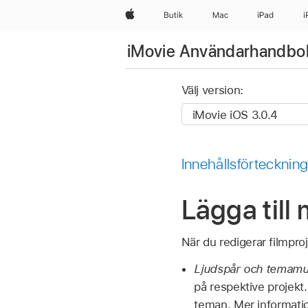
Apple
Butik
Mac
iPad
i
iMovie Användarhandbo
Välj version:
Innehållsförtecknin
Lägga till
När du redigerar filmpro
Ljudspår och temamu
på respektive projekt.
teman. Mer informati