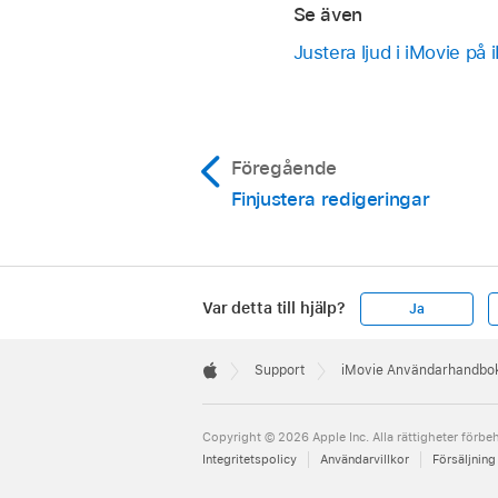
och sedan på Ljud l
Se även
Justera ljud i iMovie på 
Tryck på iCloud Drive
Rulla till mappen där
Tryck på namnet på de
Föregående
ljud
.
Finjustera redigeringar
Var detta till hjälp?
Ja
Apple
Footer

Support
iMovie Användarhandbo
Apple
Copyright © 2026 Apple Inc. Alla rättigheter förbeh
Integritetspolicy
Användarvillkor
Försäljning