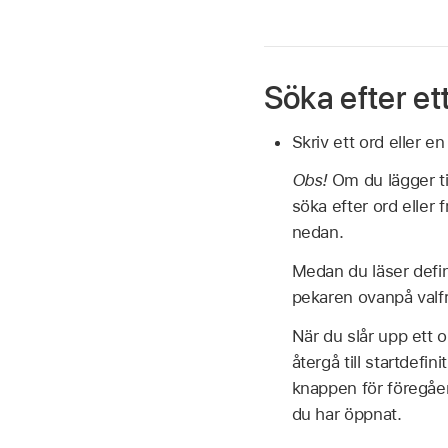
Söka efter ett
Skriv ett ord eller e
Obs!
Om du lägger til
söka efter ord eller f
nedan.
Medan du läser defini
pekaren ovanpå valfri
När du slår upp ett 
återgå till startdefi
knappen för föregå
du har öppnat.