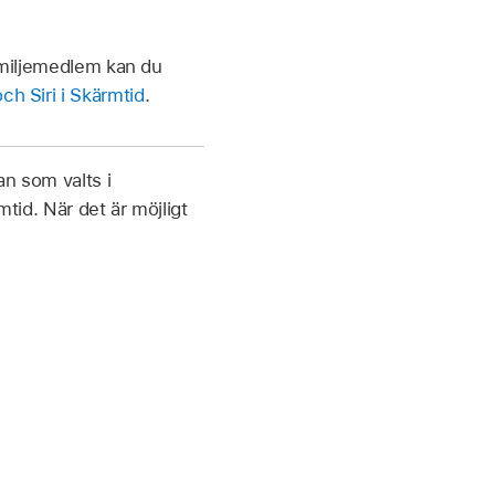
 familjemedlem kan du
och Siri i Skärmtid
.
an som valts i
mtid. När det är möjligt