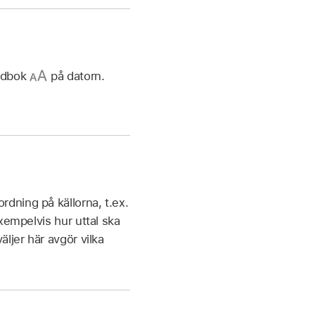
Ordbok
på datorn.
rdning på källorna, t.ex.
exempelvis hur uttal ska
äljer här avgör vilka