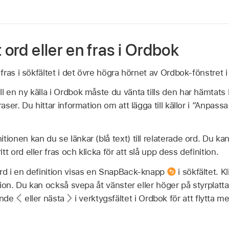
 ord eller en fras i Ordbok
n fras i sökfältet i det övre högra hörnet av Ordbok-fönstret
l en ny källa i Ordbok måste du vänta tills den har hämtats k
raser. Du hittar information om att lägga till källor i ”Anpass
tionen kan du se länkar (blå text) till relaterade ord. Du k
tt ord eller fras och klicka för att slå upp dess definition.
ord i en definition visas en SnapBack-knapp
i sökfältet. K
nition. Du kan också svepa åt vänster eller höger på styrplatta
ende
eller nästa
i verktygsfältet i Ordbok för att flytta m