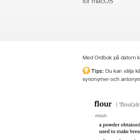
för macOS
Med Ordbok på datorn kan
Tips:
Du kan välja kä
synonymer och antonym