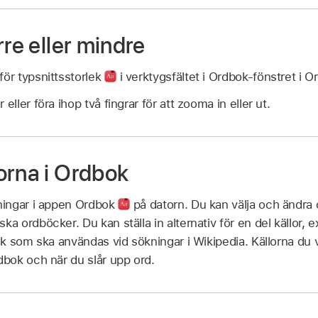
rre eller mindre
för typsnittsstorlek
i verktygsfältet i Ordbok-fönstret i 
eller föra ihop två fingrar för att zooma in eller ut.
orna i Ordbok
lningar i appen Ordbok
på datorn. Du kan välja och ändra o
ka ordböcker. Du kan ställa in alternativ för en del källor, 
råk som ska användas vid sökningar i Wikipedia. Källorna du v
rdbok och när du slår upp ord.