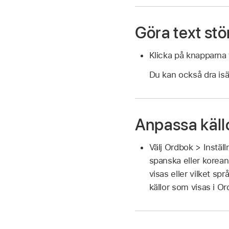
Göra text stö
Klicka på knapparna 
Du kan också dra isär 
Anpassa käll
Välj Ordbok > Instäl
spanska eller koreans
visas eller vilket sp
källor som visas i O