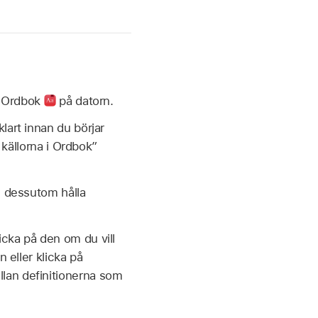
 i Ordbok
på datorn.
lart innan du börjar
a källorna i Ordbok”
an dessutom hålla
licka på den om du vill
n eller klicka på
ellan definitionerna som