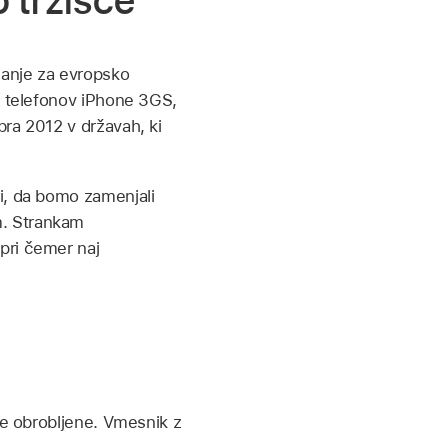
 tržišče
janje za evropsko
m telefonov iPhone 3GS,
ra 2012 v državah, ki
i, da bomo zamenjali
m. Strankam
pri čemer naj
če obrobljene. Vmesnik z