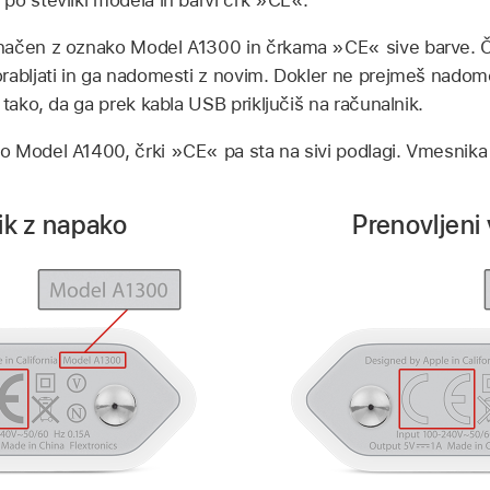
po številki modela in barvi črk »CE«.
načen z oznako Model A1300 in črkama »CE« sive barve. 
rabljati in ga nadomesti z novim. Dokler ne prejmeš nado
 tako, da ga prek kabla USB priključiš na računalnik.
 Model A1400, črki »CE« pa sta na sivi podlagi. Vmesnika t
k z napako
Prenovljeni