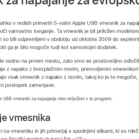
 za napajanje za evropsko
e lahko v redkih primerih 5-vatni Apple USB vmesnik za napa
zroči varnostno tveganje. Ta vmesnik je bil priložen modelo
ki so bili odpremljeni v obdobju od oktobra 2009 do septemb
iti ga je bilo mogoče tudi kot samostojni dodatek.
ple vedno na prvem mestu, zato smo se prostovoljno odločil
nje z napako z brezplačnim novim, prenovljenim vmesniko
jo vsak vmesnik z napako z novim, takoj ko je to mogoče, 
ani postopek zamenjave.
 USB vmesniki za napajanje niso vključeni v ta program.
je vmesnika
na vmesniku in jih primerjaj s spodnjimi slikami, ki so rde