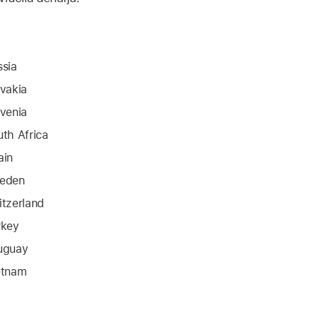
ssia
ovakia
ovenia
uth Africa
ain
eden
itzerland
rkey
uguay
etnam