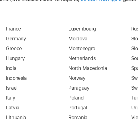
France
Luxembourg
Ru
Germany
Moldova
Sl
Greece
Montenegro
Sl
Hungary
Netherlands
So
India
North Macedonia
Sp
Indonesia
Norway
Sw
Israel
Paraguay
Sw
Italy
Poland
Tu
Latvia
Portugal
Ur
Lithuania
Romania
Vi