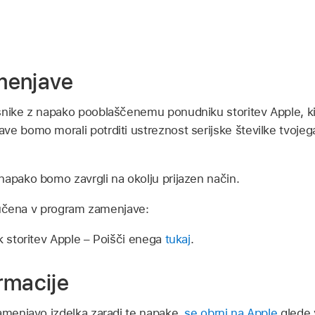
menjave
snike z napako pooblaščenemu ponudniku storitev Apple, ki
e bomo morali potrditi ustreznost serijske številke tvojeg
napako bomo zavrgli na okolju prijazen način.
ključena v program zamenjave:
 storitev Apple – Poišči enega
tukaj
.
rmacije
zamenjavo izdelka zaradi te napake,
se obrni na Apple
glede v