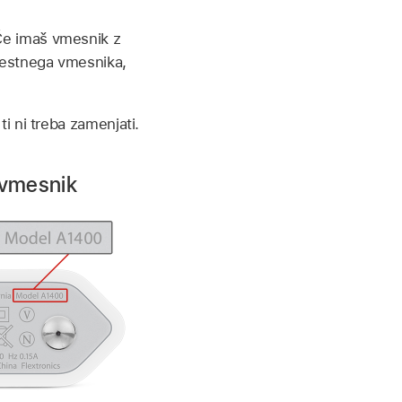
Če imaš vmesnik z
mestnega vmesnika,
i ni treba zamenjati.
 vmesnik