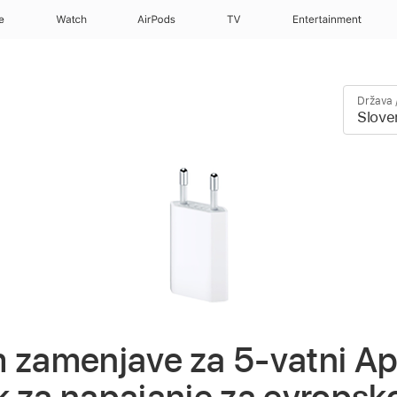
e
Watch
AirPods
TV
Entertainment
Država /
 zamenjave za 5-vatni A