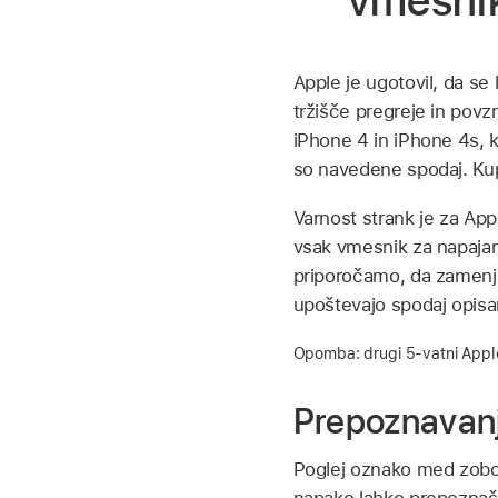
vmesnik
Apple je ugotovil, da s
tržišče pregreje in pov
iPhone 4 in iPhone 4s, 
so navedene spodaj. Kup
Varnost strank je za Ap
vsak vmesnik za napaja
priporočamo, da zamenja
upoštevajo spodaj opis
Opomba: drugi 5-vatni Apple
Prepoznavan
Poglej oznako med zobci 