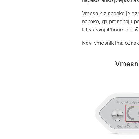
napako lahko prepoznaš 
Vmesnik z napako je oz
napako, ga prenehaj upo
lahko svoj iPhone polniš
Novi vmesnik ima oznako
Vmesni