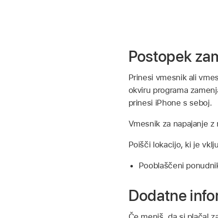
Postopek za
Prinesi vmesnik ali vme
okviru programa zamenjav
prinesi iPhone s seboj.
Vmesnik za napajanje z 
Poišči lokacijo, ki je v
Pooblaščeni ponudnik
Dodatne info
Če meniš, da si plačal 