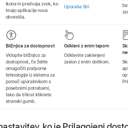
ikona in predvaja zvok, ko
ba
Uporaba Siri
imajo aplikacije nova
za
obvestila.
Bližnjica za dostopnost
Odkleni z enim tapom
Sk
ne
Vklopite bližnjico za
Odklenite zaklenjeni
dostopnost, če želite
zaslon z enim dotikom.
Sk
omogočiti podporne
apl
tehnologije iz sistema za
op
pomoč uporabnikom s
Pr
posebnimi potrebami,
tako da trikrat kliknete
stranski gumb.
tavitev, ko je Prilagojeni dost