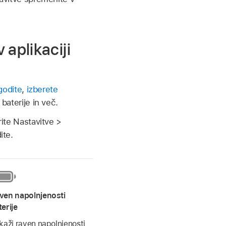
aplikaciji
agodite
,
izberete
 baterije in več.
rite Nastavitve >
ite.
ven napolnjenosti
terije
ikaži raven napolnjenosti