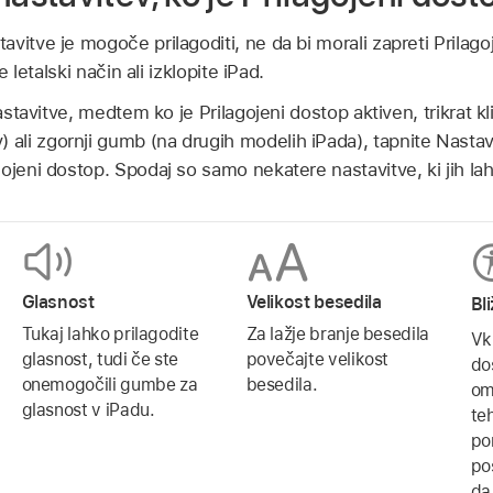
vitve je mogoče prilagoditi, ne da bi morali zapreti Prilago
e letalski način ali izklopite iPad.
 nastavitve, medtem ko je Prilagojeni dostop aktiven, trikrat
li zgornji gumb (na drugih modelih iPada), tapnite Nastavi
ojeni dostop. Spodaj so samo nekatere nastavitve, ki jih lah
Glasnost
Velikost besedila
Bl
Tukaj lahko prilagodite
Za lažje branje besedila
Vkl
glasnost, tudi če ste
povečajte velikost
do
onemogočili gumbe za
besedila.
om
glasnost v iPadu.
te
po
po
da 