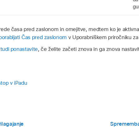
gu
porede časa pred zaslonom in omejitve, medtem ko je aktivna
porabljati Čas pred zaslonom
v Uporabniškem priročniku za 
 tudi ponastavite
, če želite začeti znova in ga znova nastavit
stop v iPadu
ilagajanje
Sprememba 