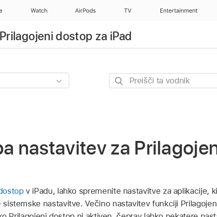
e
Watch
AirPods
TV
Entertainment
Prilagojeni dostop za iPad
Preišči
ta
vodnik
nastavitev za Prilagojen
 dostop
v iPadu, lahko spremenite nastavitve za aplikacije, ki 
e sistemske nastavitve. Večino nastavitev funkciji Prilagoje
ko Prilagojeni dostop ni aktiven, čeprav lahko nekatere nas