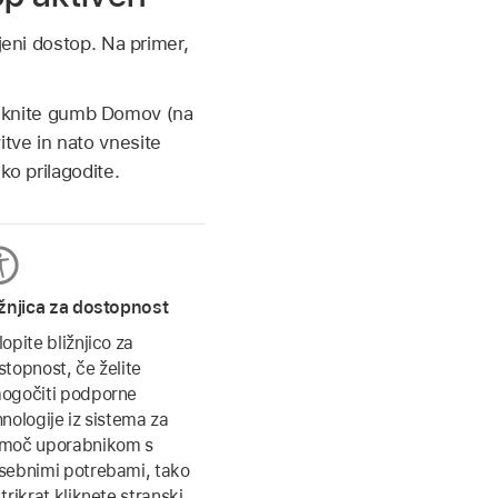
jeni dostop. Na primer,
 kliknite gumb Domov (na
tve in nato vnesite
ko prilagodite.
ižnjica za dostopnost
opite bližnjico za
stopnost, če želite
ogočiti podporne
hnologije iz sistema za
moč uporabnikom s
sebnimi potrebami, tako
trikrat kliknete stranski