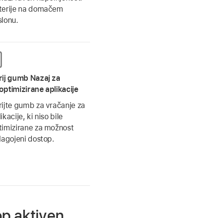
terije na domačem
slonu.
rij gumb Nazaj za
optimizirane aplikacije
rijte gumb za vračanje za
ikacije, ki niso bile
timizirane za možnost
ilagojeni dostop.
op aktiven