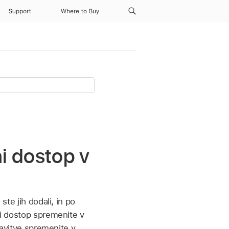
Support
Where to Buy
i dostop v
ste jih dodali, in po
ni dostop spremenite v
tavitve spremenite v