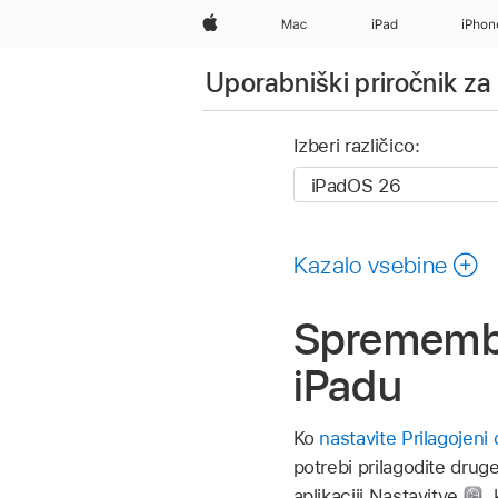
Apple
Mac
iPad
iPhon
Uporabniški priročnik za 
Izberi različico:
Kazalo vsebine
Sprememba 
iPadu
Ko
nastavite Prilagojeni
potrebi prilagodite drug
aplikaciji Nastavitve
,