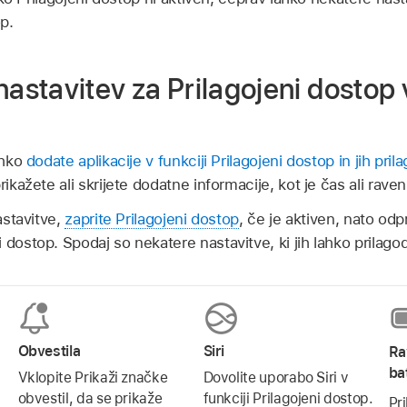
op.
tavitev za Prilagojeni dostop v 
ahko
dodate aplikacije v funkciji Prilagojeni dostop in jih pril
prikažete ali skrijete dodatne informacije, kot je čas ali raven
nastavitve,
zaprite Prilagojeni dostop
, če je aktiven, nato odp
 dostop. Spodaj so nekatere nastavitve, ki jih lahko prilagod
Obvestila
Siri
Ra
ba
Vklopite Prikaži značke
Dovolite uporabo Siri v
obvestil, da se prikaže
funkciji Prilagojeni dostop.
Pr