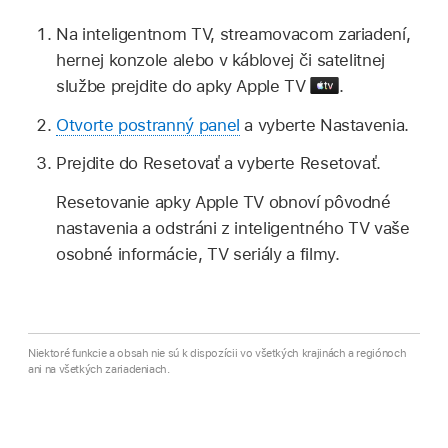
Na inteligentnom TV, streamovacom zariadení,
hernej konzole alebo v káblovej či satelitnej
službe prejdite do
apky Apple TV
.
Otvorte postranný panel
a vyberte Nastavenia.
Prejdite do Resetovať a vyberte Resetovať.
Resetovanie
apky Apple TV
obnoví pôvodné
nastavenia a odstráni z inteligentného TV vaše
osobné informácie, TV seriály a filmy.
Niektoré funkcie a obsah nie sú k dispozícii vo všetkých krajinách a regiónoch
ani na všetkých zariadeniach.