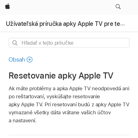
Apple
Užívateľská príručka apky Apple TV pre televízory a iné zariadenia
Hľadať
v tejto
príručke
Obsah
Resetovanie apky Apple TV
Ak máte problémy a
apka Apple TV
neodpovedá ani
po reštartovaní, vyskúšajte resetovanie
apky Apple TV
. Pri resetovaní budú z
apky Apple TV
vymazané všetky dáta vrátane vašich účtov
a nastavení.