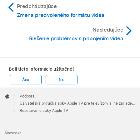
Predchádzajúce
Zmena predvoleného formátu videa
Nasledujúce
Riešenie problémov s pripojením videa
Boli tieto informácie užitočné?
Áno
Nie
Apple
Footer

Podpora
Apple
Užívateľská príručka apky Apple TV pre televízory a iné zariadenia
Resetovanie apky Apple TV
Slovensko