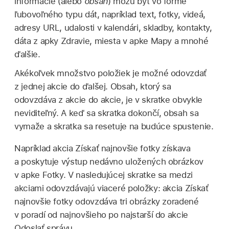
informácie (alebo
obsah
) môžu byť vo forme
ľubovoľného typu dát, napríklad text, fotky, videá,
adresy URL, udalosti v kalendári, skladby, kontakty,
dáta z apky Zdravie, miesta v apke Mapy a mnohé
ďalšie.
Akékoľvek množstvo položiek je možné odovzdať
z jednej akcie do ďalšej. Obsah, ktorý sa
odovzdáva z akcie do akcie, je v skratke obvykle
neviditeľný. A keď sa skratka dokončí, obsah sa
vymaže a skratka sa resetuje na budúce spustenie.
Napríklad akcia Získať najnovšie fotky získava
a poskytuje výstup nedávno uložených obrázkov
v apke Fotky. V nasledujúcej skratke sa medzi
akciami odovzdávajú viaceré položky: akcia Získať
najnovšie fotky odovzdáva tri obrázky zoradené
v poradí od najnovšieho po najstarší do akcie
Odoslať správu.