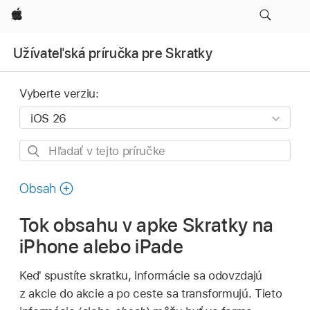
Apple
Užívateľská príručka pre Skratky
Vyberte verziu:
Hľadať
v tejto
príručke
Obsah
Tok obsahu v apke Skratky na
iPhone alebo iPade
Keď spustíte skratku, informácie sa odovzdajú
z akcie do akcie a po ceste sa transformujú. Tieto