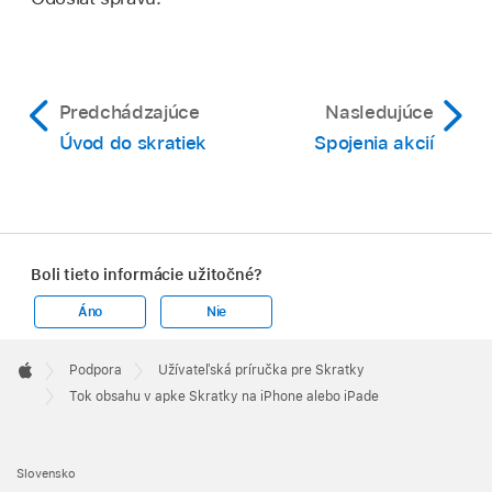
Predchádzajúce
Nasledujúce
Úvod do skratiek
Spojenia akcií
Boli tieto informácie užitočné?
Áno
Nie
Apple
Footer

Podpora
Užívateľská príručka pre Skratky
Apple
Tok obsahu v apke Skratky na iPhone alebo iPade
Slovensko