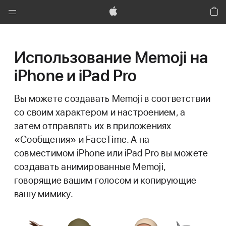
Global
Nav
Apple
Кор
Открыть
меню
Использование Memoji на
iPhone и iPad Pro
Вы можете создавать Memoji в соответствии
со своим характером и настроением, а
затем отправлять их в приложениях
«Сообщения» и FaceTime. А на
совместимом iPhone или iPad Pro вы можете
создавать анимированные Memoji,
говорящие вашим голосом и копирующие
вашу мимику.