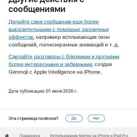
сообщениями
Делайте свои сообщения еще более
выразительными с помощью различных
эффектов
, например всплывающих окон
сообщений, полноэкранных анимаций и т. д.
Сделайте разговоры с близкими и друзьями
более интересными и забавными,
создав
Genmoji с Apple Intelligence на iPhone.
Дата публикации:
01 июня 2026 г.
Эта страница полезна?
Да
Нет
Apple
Footer

Поддержка
Использование Memoji на iPhone и iPad Pro