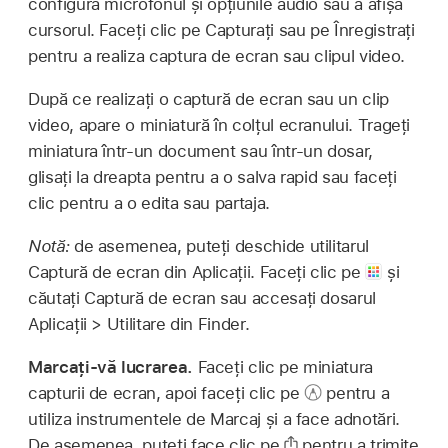
configura microfonul și opțiunile audio sau a afișa
cursorul. Faceți clic pe Capturați sau pe Înregistrați
pentru a realiza captura de ecran sau clipul video.
După ce realizați o captură de ecran sau un clip
video, apare o miniatură în colțul ecranului. Trageți
miniatura într-un document sau într-un dosar,
glisați la dreapta pentru a o salva rapid sau faceți
clic pentru a o edita sau partaja.
Notă:
de asemenea, puteți deschide utilitarul
Captură de ecran din Aplicații. Faceți clic pe
și
căutați Captură de ecran sau accesați dosarul
Aplicații > Utilitare din Finder.
Marcați‑vă lucrarea.
Faceți clic pe miniatura
capturii de ecran, apoi faceți clic pe
pentru a
utiliza instrumentele de Marcaj și a face adnotări.
De asemenea, puteți face clic pe
pentru a trimite