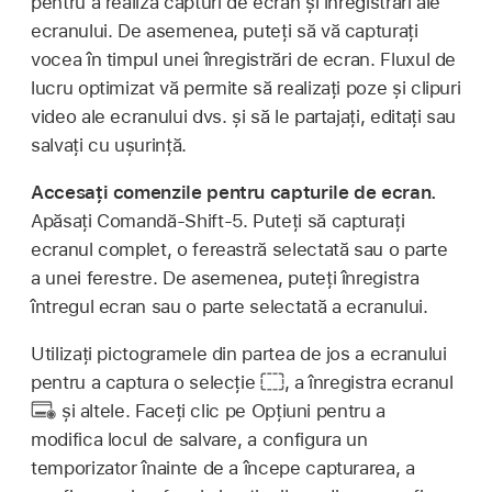
pentru a realiza capturi de ecran și înregistrări ale
ecranului. De asemenea, puteți să vă capturați
vocea în timpul unei înregistrări de ecran. Fluxul de
lucru optimizat vă permite să realizați poze și clipuri
video ale ecranului dvs. și să le partajați, editați sau
salvați cu ușurință.
Accesați comenzile pentru capturile de ecran.
Apăsați Comandă-Shift-5. Puteți să capturați
ecranul complet, o fereastră selectată sau o parte
a unei ferestre. De asemenea, puteți înregistra
întregul ecran sau o parte selectată a ecranului.
Utilizați pictogramele din partea de jos a ecranului
pentru a captura o selecție
,
a înregistra ecranul
și altele. Faceți clic pe Opțiuni pentru a
modifica locul de salvare, a configura un
temporizator înainte de a începe capturarea, a