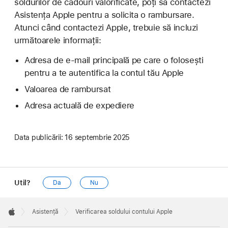
soldurilor de cadouri valorificate, poți să contactezi
Asistența Apple pentru a solicita o rambursare.
Atunci când contactezi Apple, trebuie să incluzi
următoarele informații:
Adresa de e-mail principală pe care o folosești
pentru a te autentifica la contul tău Apple
Valoarea de rambursat
Adresa actuală de expediere
Data publicării:
16 septembrie 2025
Util?
Da
Nu
Apple
Footer

Asistență
Verificarea soldului contului Apple
Apple