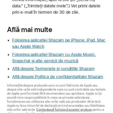
data.” („Trimiteți datele mele”.) Vei primi datele
prin e-mail în termen de 30 de zile.
Află mai multe
Folosirea aplicației Shazam pe iPhone, iPad, Mac
sau Apple Watch
Folosirea aplicației Shazam cu Apple Music,
Snapchat și alte servicii de muzică
Află despre Termenele și condițiile Shazam
Află despre Politica de confidențialitate Shazam
Informațiile despre produsele care nu sunt fabricate de Apple sau
despre site-urile web independente care nu sunt controlate sau testate
de Apple sunt furnizate fără recomandare sau aprobare. Apple nu își
asumă nicio responsabilitate în ceea ce privește selectarea,
funcționarea sau utilizarea site-urilor web sau produselor de la terți.
Apple nu face niciun fel de declarații privind acuratețea sau fiabilitatea
site-urilor web terțe.
Contactează furnizorul acestor produse
pentru a