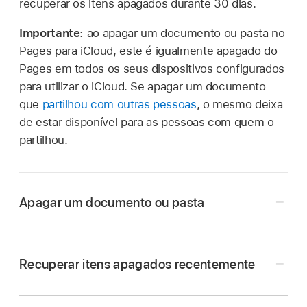
recuperar os itens apagados durante 30 dias.
Importante:
ao apagar um documento ou pasta no
Pages para iCloud, este é igualmente apagado do
Pages em todos os seus dispositivos configurados
para utilizar o iCloud. Se apagar um documento
que
partilhou com outras pessoas
, o mesmo deixa
de estar disponível para as pessoas com quem o
partilhou.
Apagar um documento ou pasta
No
gestor de documentos
, selecione um
documento ou uma pasta.
Recuperar itens apagados recentemente
Clique no botão “Lixo”
na barra de
ferramentas ou pressione a tecla Apagar ou