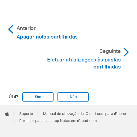
Anterior
Apagar notas partilhadas
Seguinte
Efetuar atualizações às pastas
partilhadas
Útil?
Sim
Não
Apple
Footer

Suporte
Manual de utilização de iCloud.com para iPhone
Apple
Partilhar pastas na app Notas em iCloud.com