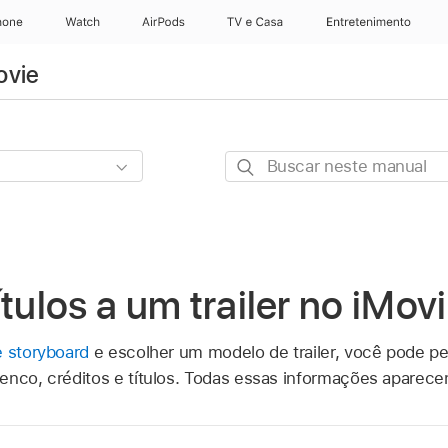
hone
Apple Watch
AirPods
TV e Casa
Entretenimento
ovie
Buscar
neste
manual
ítulos a um trailer no iMov
e storyboard
e escolher um modelo de trailer, você pode pe
nco, créditos e títulos. Todas essas informações aparecem 