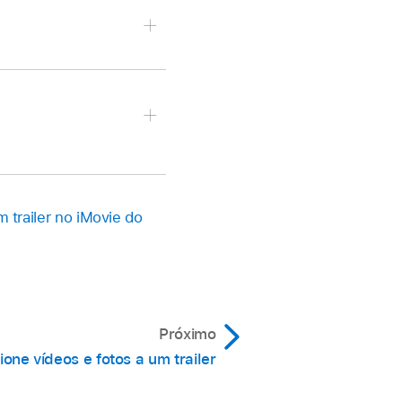
ar o teclado.
stilo diferente.
 trailer no iMovie do
 o novo texto.
 estilo diferente.
lado.
tão
Adicionar ou no
o conteúdo de todos os
Próximo
ione vídeos e fotos a um trailer