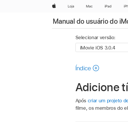
Apple
Loja
Mac
iPad
iP
Manual do usuário do iM
Selecionar versão:
Índice
Adicione t
Após
criar um projeto d
filme, os membros do ele