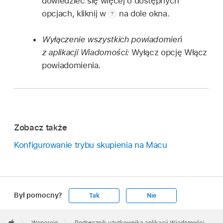
dowiedzieć się więcej o dostępnych
opcjach, kliknij w
na dole okna.
Wyłączenie wszystkich powiadomień
z aplikacji Wiadomości:
Wyłącz opcję Włącz
powiadomienia.
Zobacz także
Konfigurowanie trybu skupienia na Macu
Był pomocny?
Tak
Nie
Apple
Footer

Wsparcie
Podręcznik użytkownika aplikacji Wiadomości