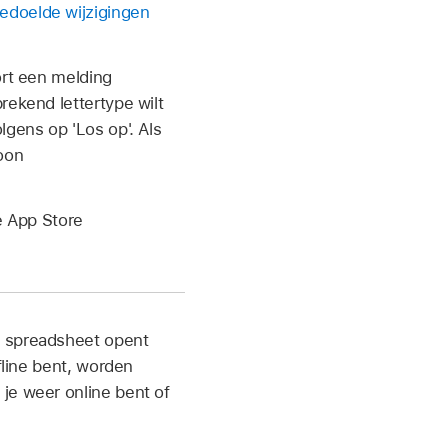
edoelde wijzigingen
ort een melding
rekend lettertype wilt
lgens op 'Los op'. Als
oon
e App Store
n spreadsheet opent
fline bent, worden
je weer online bent of