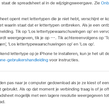
, staat de spreadsheet al in de wijzigingsweergave. Zie
Onb
et opent met lettertypen die je niet hebt, verschijnt er k
waarin staat dat er lettertypen ontbreken. Als je een ontb
melding. Tik op 'Los lettertypewaarschuwingen op' en vervo
rdt weergegeven, tik je op
.
Tik achtereenvolgens op 'T
', 'Los lettertypewaarschuwingen op' en 'Los op'.
nd lettertype op je iPhone te installeren, kun je het uit d
one-gebruikershandleiding
voor instructies.
en pas naar je computer gedownload als je ze kiest of ee
 gebruikt. Als op dat moment je verbinding traag is of je of
adsheet mogelijk met een lagere resolutie weergegeven tot 
ad.