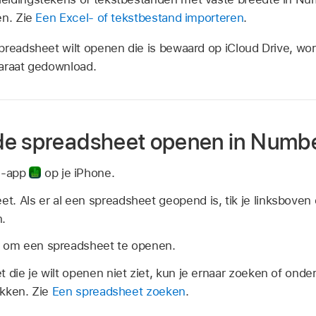
en. Zie
Een Excel- of tekstbestand importeren
.
spreadsheet wilt openen die is bewaard op iCloud Drive, wo
araat gedownload.
de spreadsheet openen in Numb
s-app
op je iPhone.
t. Als er al een spreadsheet geopend is, tik je linksboven
n.
r om een spreadsheet te openen.
t die je wilt openen niet ziet, kun je ernaar zoeken of onde
tikken. Zie
Een spreadsheet zoeken
.