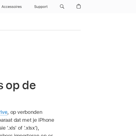
Accessoires
Support
s op de
rive
, op verbonden
araat dat met je iPhone
.xls' of '.xlsx'),
mbers importeren en er