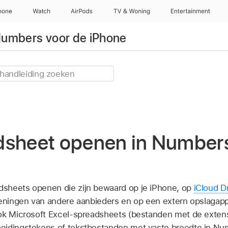
hone
Watch
AirPods
TV & Woning
Entertainment
Numbers voor de iPhone
dsheet openen in Number
sheets openen die zijn bewaard op je iPhone, op
iCloud D
ieningen van andere aanbieders en op een extern opslagapp
k Microsoft Excel-spreadsheets (bestanden met de extensie '
eidingstekens of tekstbestanden met vaste breedte in Nu