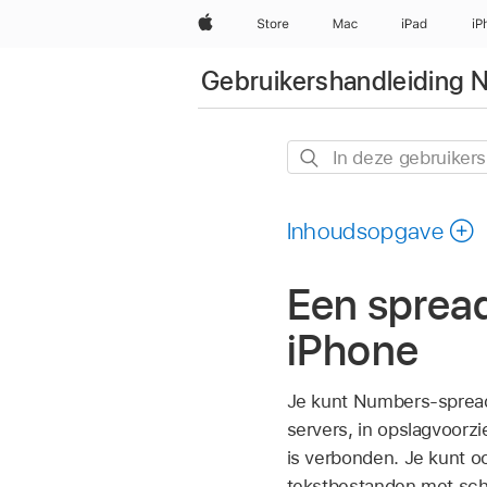
Apple
Store
Mac
iPad
iP
Gebruikershandleiding 
In
deze
gebruikershandleiding
Inhoudsopgave
zoeken
Een sprea
iPhone
Je kunt Numbers-spread
servers, in opslagvoorz
is verbonden. Je kunt oo
tekstbestanden met sch