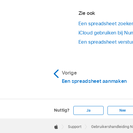
Zie ook
Een spreadsheet zoeke
iCloud gebruiken bij N
Een spreadsheet verstu
Vorige
Een spreadsheet aanmaken
Nuttig?
Ja
Nee
Apple
Footer

Support
Gebruikershandleiding 
Apple