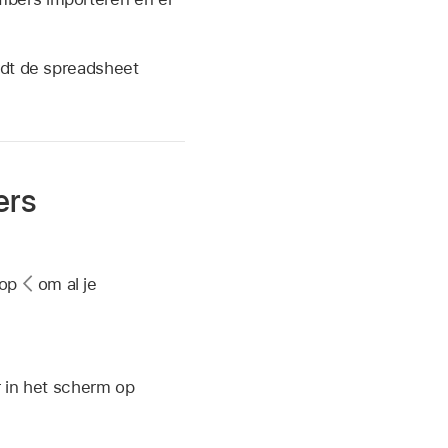
rdt de spreadsheet
ers
 op
om al je
r in het scherm op