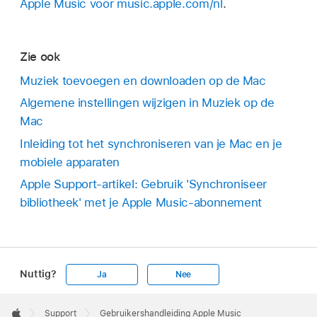
Apple Music voor music.apple.com/nl
.
Zie ook
Muziek toevoegen en downloaden op de Mac
Algemene instellingen wijzigen in Muziek op de
Mac
Inleiding tot het synchroniseren van je Mac en je
mobiele apparaten
Apple Support-artikel: Gebruik 'Synchroniseer
bibliotheek' met je Apple Music-abonnement
Nuttig?
Ja
Nee
Apple
Footer

Support
Gebruikershandleiding Apple Music