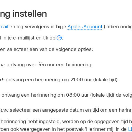
ng instellen
mail
en log vervolgens in bij je
Apple¬Account
(indien nodig
in je e-maillijst en tik op
.
' en selecteer een van de volgende opties:
ur:
ontvang over één uur een herinnering.
nd:
ontvang een herinnering om 21:00 uur (lokale tijd).
:
ontvang een herinnering om 08:00 uur (lokale tijd) de vol
ieuw:
selecteer een aangepaste datum en tijd om een herinn
 herinnering hebt ingesteld, worden op de opgegeven tijd 
den ook weergegeven in het postvak 'Herinner mij' in de
L