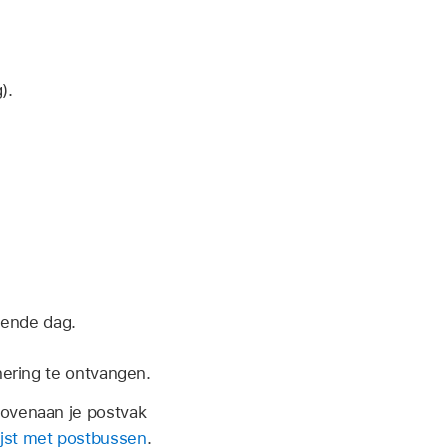
).
gende dag.
ering te ontvangen.
bovenaan je postvak
ijst met postbussen
.