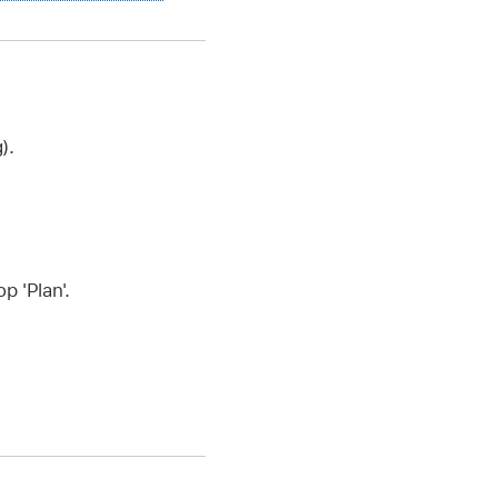
).
p 'Plan'.