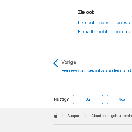
Zie ook
Een automatisch antwoor
E‑mailberichten automat
Vorige
Een e‑mail beantwoorden of d
Nuttig?
Ja
Nee
Apple
Footer

Support
iCloud.com-gebruikersha
Apple