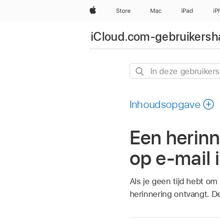
Apple
Store
Mac
iPad
iP
iCloud.com-gebruikersha
In
deze
gebruikershandleiding
Inhoudsopgave
zoeken
Een herin
op e‑mail 
Als je geen tijd hebt om
herinnering ontvangt. D