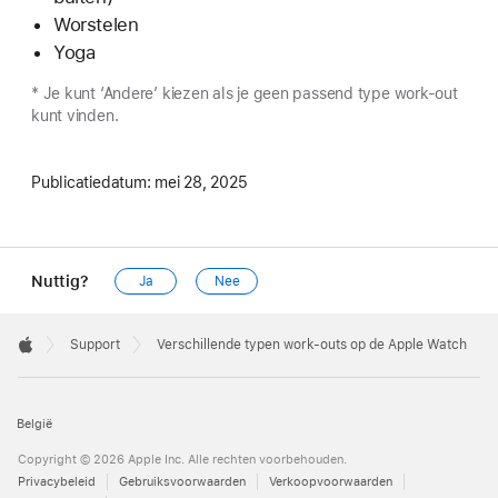
Worstelen
Yoga
* Je kunt ‘Andere’ kiezen als je geen passend type work-out
kunt vinden.
Publicatiedatum:
mei 28, 2025
Nuttig?
Ja
Nee
Apple
Footer

Support
Verschillende typen work-outs op de Apple Watch
Apple
België
Copyright © 2026 Apple Inc. Alle rechten voorbehouden.
Privacybeleid
Gebruiksvoorwaarden
Verkoopvoorwaarden