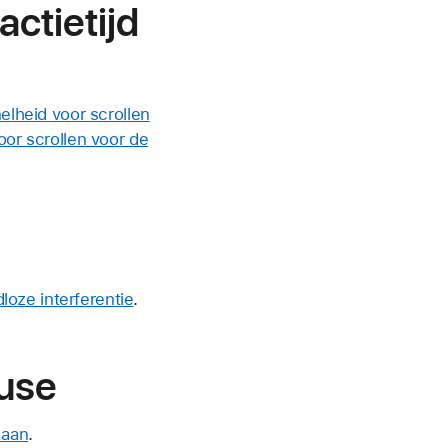
actietijd
elheid voor scrollen
oor scrollen voor de
oze interferentie
.
ouse
 aan
.