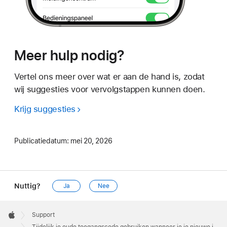
Meer hulp nodig?
Vertel ons meer over wat er aan de hand is, zodat
wij suggesties voor vervolgstappen kunnen doen.
Krijg suggesties
Publicatiedatum:
mei 20, 2026
Nuttig?
Ja
Nee
Apple
Footer

Support
Apple
Tijdelijk je oude toegangscode gebruiken wanneer je je nieuwe iPhone- of iPad-toegangscode bent vergeten