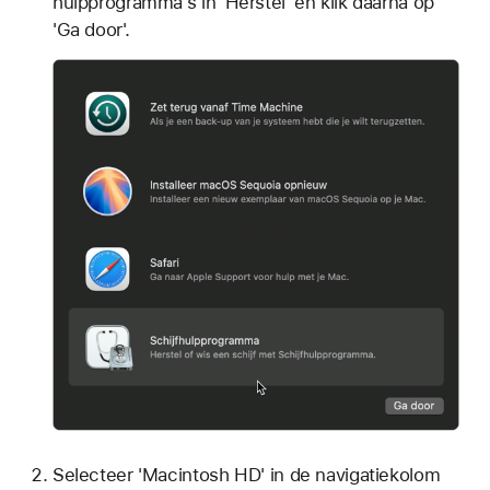
hulpprogramma's in 'Herstel' en klik daarna op
'Ga door'.
Selecteer 'Macintosh HD' in de navigatiekolom