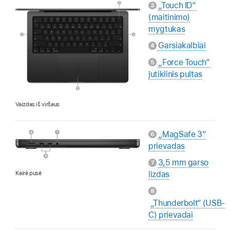
„Touch ID“
(maitinimo)
mygtukas
Garsiakalbiai
„Force Touch“
jutiklinis pultas
Vaizdas iš viršaus
„MagSafe 3“
prievadas
3,5 mm garso
Kairė pusė
lizdas
„Thunderbolt“ (USB-
C) prievadai