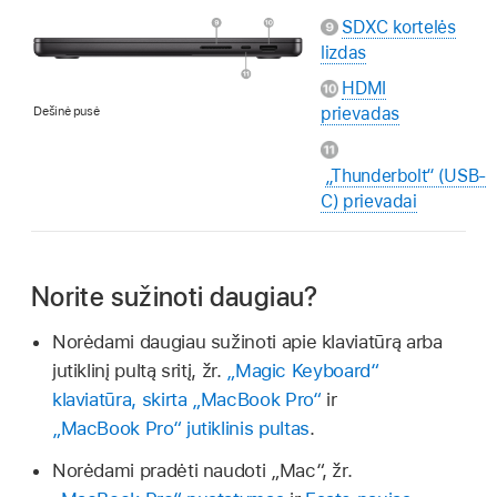
SDXC kortelės
lizdas
HDMI
Dešinė pusė
prievadas
„Thunderbolt“ (USB-
C) prievadai
Norite sužinoti daugiau?
Norėdami daugiau sužinoti apie klaviatūrą arba
jutiklinį pultą sritį, žr.
„Magic Keyboard“
klaviatūra, skirta „MacBook Pro“
ir
„MacBook Pro“ jutiklinis pultas
.
Norėdami pradėti naudoti „Mac“, žr.