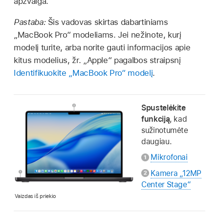
apžvalga.
Pastaba:
Šis vadovas skirtas dabartiniams
„MacBook Pro“ modeliams. Jei nežinote, kurį
modelį turite, arba norite gauti informacijos apie
kitus modelius, žr. „Apple“ pagalbos straipsnį
Identifikuokite „MacBook Pro“ modelį
.
Spustelėkite
funkciją
, kad
sužinotumėte
daugiau.
Mikrofonai
Kamera „12MP
Center Stage“
Vaizdas iš priekio