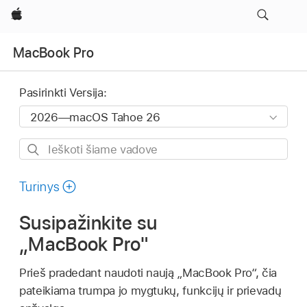
Apple
MacBook Pro
Pasirinkti Versija:
Ieškoti
šiame
vadove
Turinys
Susipažinkite su
„MacBook Pro"
Prieš pradedant naudoti naują „MacBook Pro“, čia
pateikiama trumpa jo mygtukų, funkcijų ir prievadų