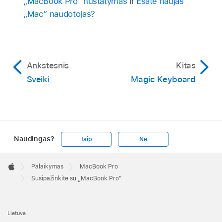
„MacBook Pro“ nustatymas
ir
Esate naujas
„Mac“ naudotojas?
Ankstesnis
Kitas
Sveiki
Magic Keyboard
Naudingas?
Taip
Ne
Apple
Footer

Palaikymas
MacBook Pro
Apple
Susipažinkite su „MacBook Pro"
Lietuva