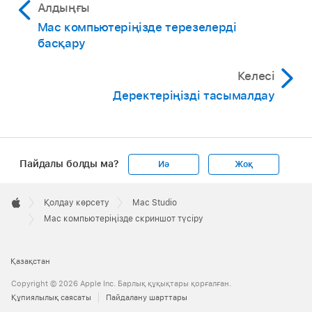
Алдыңғы
Mac компьютеріңізде терезелерді
басқару
Келесі
Деректеріңізді тасымалдау
Пайдалы болды ма?
Иә
Жоқ
Apple
Footer

Қолдау көрсету
Mac Studio
Apple
Mac компьютеріңізде скриншот түсіру
Қазақстан
Copyright © 2026 Apple Inc. Барлық құқықтары қорғалған.
Құпиялылық саясаты
Пайдалану шарттары