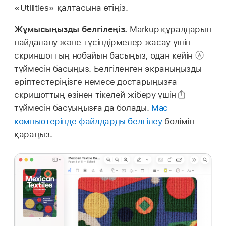
«Utilities» қалтасына өтіңіз.
Жұмысыңызды белгілеңіз.
Markup құралдарын
пайдалану және түсіндірмелер жасау үшін
скриншоттың нобайын басыңыз, одан кейін
түймесін басыңыз. Белгіленген экраныңызды
әріптестеріңізге немесе достарыңызға
скришоттың өзінен тікелей жіберу үшін
түймесін басуыңызға да болады.
Mac
компьютерінде файлдарды белгілеу
бөлімін
қараңыз.