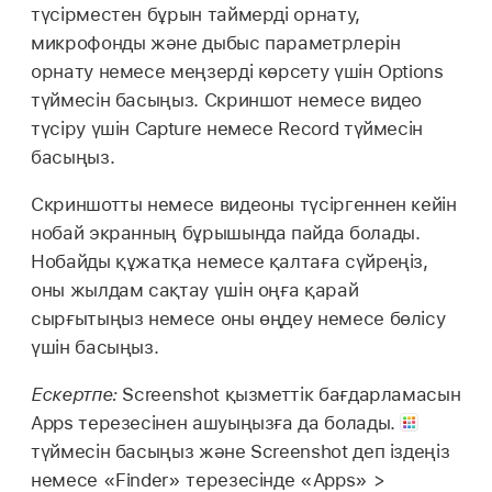
түсірместен бұрын таймерді орнату,
микрофонды және дыбыс параметрлерін
орнату немесе меңзерді көрсету үшін Options
түймесін басыңыз. Скриншот немесе видео
түсіру үшін Capture немесе Record түймесін
басыңыз.
Скриншотты немесе видеоны түсіргеннен кейін
нобай экранның бұрышында пайда болады.
Нобайды құжатқа немесе қалтаға сүйреңіз,
оны жылдам сақтау үшін оңға қарай
сырғытыңыз немесе оны өңдеу немесе бөлісу
үшін басыңыз.
Ескертпе:
Screenshot қызметтік бағдарламасын
Apps терезесінен ашуыңызға да болады.
түймесін басыңыз және Screenshot деп іздеңіз
немесе «Finder» терезесінде «Apps» >