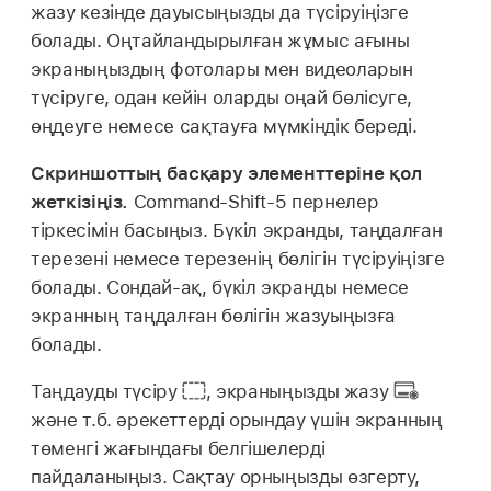
жазу кезінде дауысыңызды да түсіруіңізге
болады. Оңтайландырылған жұмыс ағыны
экраныңыздың фотолары мен видеоларын
түсіруге, одан кейін оларды оңай бөлісуге,
өңдеуге немесе сақтауға мүмкіндік береді.
Скриншоттың басқару элементтеріне қол
жеткізіңіз.
Command-Shift-5 пернелер
тіркесімін басыңыз. Бүкіл экранды, таңдалған
терезені немесе терезенің бөлігін түсіруіңізге
болады. Сондай-ақ, бүкіл экранды немесе
экранның таңдалған бөлігін жазуыңызға
болады.
Таңдауды түсіру
,
экраныңызды жазу
және т.б. әрекеттерді орындау үшін экранның
төменгі жағындағы белгішелерді
пайдаланыңыз. Сақтау орныңызды өзгерту,