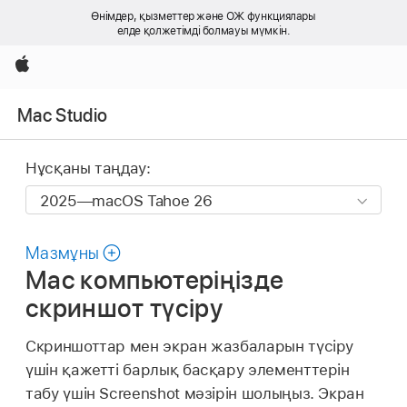
Өнімдер, қызметтер және ОЖ функциялары
елде қолжетімді болмауы мүмкін.
Apple
Mac Studio
Нұсқаны таңдау:
Мазмұны
Mac компьютеріңізде
скриншот түсіру
Скриншоттар мен экран жазбаларын түсіру
үшін қажетті барлық басқару элементтерін
табу үшін Screenshot мәзірін шолыңыз. Экран