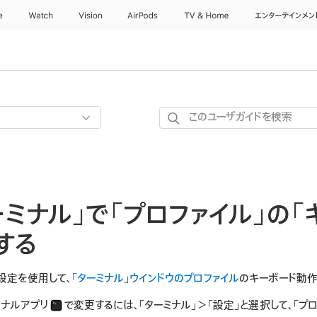
e
Watch
Vision
AirPods
TV & Home
エンターテインメン
こ
の
ユ
ー
ザ
ーミナル」で「プロファイル」の「
ガ
イ
する
ド
を
」設定を使用して、
「ターミナル」ウインドウのプロファイル
のキーボード動作
検
索
ミナルアプリ
で変更するには、「ターミナル」＞「設定」と選択して、「プロ