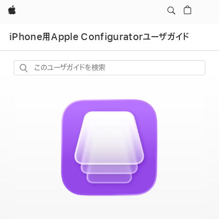
Apple
iPhone用Apple Configuratorユーザガイド
こ
の
ユ
ー
ザ
ガ
イ
ド
を
検
索