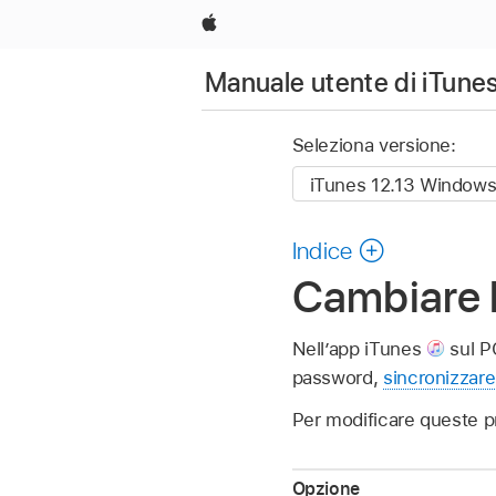
Apple
Manuale utente di iTune
Seleziona versione:
Indice
Cambiare l
Nell’app iTunes
sul PC
password,
sincronizzare
Per modificare queste pr
Opzione