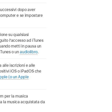
successivi dopo aver
 computer e se impostare
one su qualsiasi
guito l’accesso ad iTunes
ando metti in pausa un
 iTunes o un
audiolibro
.
lle iscrizioni e alle
ositivi iOS o iPadOS che
pple (o un Apple
um per la musica
ta la musica acquistata da