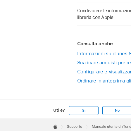
Condividere le informazion
libreria con Apple
Consulta anche
Informazioni su iTunes 
Scaricare acquisti prec
Configurare e visualizza
Ordinare in anteprima gl
Utile?
Sì
No
Apple
Footer

Supporto
Manuale utente di iTun