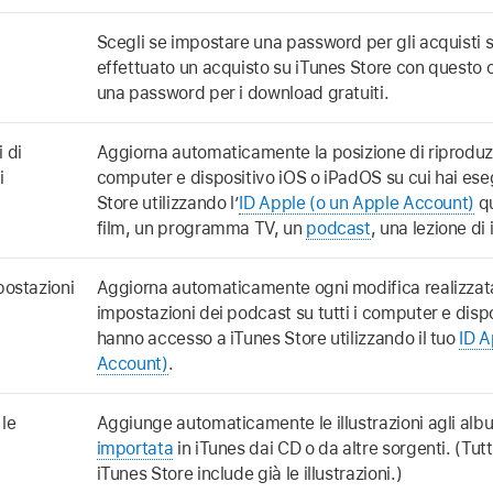
Scegli se impostare una password per gli acquisti 
effettuato un acquisto su iTunes Store con questo
una password per i download gratuiti.
 di
Aggiorna automaticamente la posizione di riproduzi
i
computer e dispositivo iOS o iPadOS su cui hai ese
Store utilizzando l’
ID Apple (o un Apple Account)
qu
film, un programma TV, un
podcast
, una lezione di
postazioni
Aggiorna automaticamente ogni modifica realizzata a
impostazioni dei podcast su tutti i computer e disp
hanno accesso a iTunes Store utilizzando il tuo
ID A
Account)
.
le
Aggiunge automaticamente le illustrazioni agli alb
importata
in iTunes dai CD o da altre sorgenti. (Tut
iTunes Store include già le illustrazioni.)