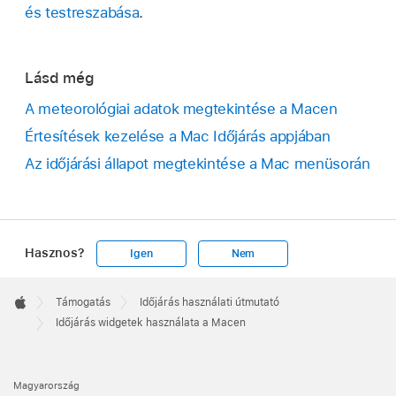
és testreszabása
.
Lásd még
A meteorológiai adatok megtekintése a Macen
Értesítések kezelése a Mac Időjárás appjában
Az időjárási állapot megtekintése a Mac menüsorán
Hasznos?
Igen
Nem
Apple
Footer

Támogatás
Időjárás használati útmutató
Apple
Időjárás widgetek használata a Macen
Magyarország