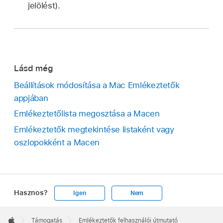
jelölést).
Lásd még
Beállítások módosítása a Mac Emlékeztetők
appjában
Emlékeztetőlista megosztása a Macen
Emlékeztetők megtekintése listaként vagy
oszlopokként a Macen
Hasznos?
Igen
Nem
Apple
Footer

Támogatás
Emlékeztetők felhasználói útmutató