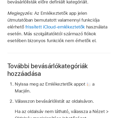
bevásárlólisták előre definiált kategóriáit.
Megjegyzés:
Az Emlékeztetők app jelen
útmutatóban bemutatott valamennyi funkciója
elérhető
frissített iCloud-emlékeztetők
használata
esetén. Más szolgáltatóktól származó fiókok
esetében bizonyos funkciók nem érhetők el.
További bevásárlókategóriák
hozzáadása
Nyissa meg az Emlékeztetők appot
a
Macjén.
Válasszon bevásárlólistát az oldalsávon.
Ha az oldalsáv nem látható, válassza a Nézet >