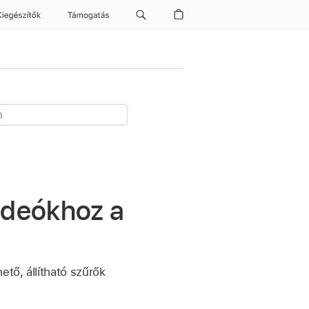
Kiegészítők
Támogatás
ideókhoz a
tő, állítható szűrők