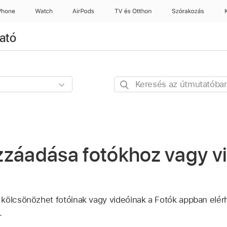
Phone
Watch
AirPods
TV és Otthon
Szórakozás
ató
Keresés
az
útmutatóban
zzáadása fotókhoz vagy v
kölcsönözhet fotóinak vagy videóinak a Fotók appban elérhe
.