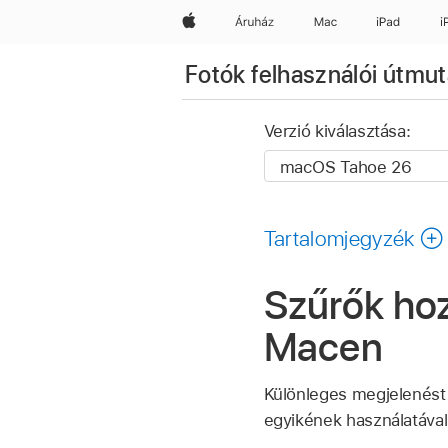
Apple
Áruház
Mac
iPad
i
Fotók felhasználói útmut
Verzió kiválasztása:
Tartalomjegyzék
Szűrők ho
Macen
Különleges megjelenést 
egyikének használatával