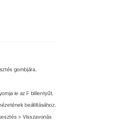
esztés gombjára.
mja le az F billentyűt.
inézetének beállításához.
kesztés > Visszavonás