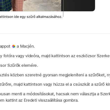
 appot
a Macjén.
y fotóra vagy videóra, majd kattintson az eszközsor Szerk
zsor Szűrők elemére.
ztés közben szeretné gyorsan megjeleníteni a szűrőket, nyo
szűrőre, majd kattintson vagy húzza el a csúszkát a szűrő k
kusan menti a módosításokat, hacsak nem választja a Szer
m kattint az Eredeti visszaállítása gombra.