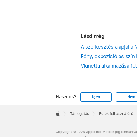
Lásd még
A szerkesztés alapjai a
Fény, expozíció és szín
Vignetta alkalmazása fo
Hasznos?
Igen
Nem
Apple
Footer

Támogatás
Fotók felhasználói út
Apple
Copyright © 2026 Apple Inc. Minden jog fenntartva