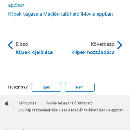
appban
Amikor lenyomva tartja az R billentyűt, a mutató
Klipek vágása a Macjén található iMovie appban
tartománykijelölő mutatóvá
változik.
A kijelölt rész körül egy sárga szegély jelenik
meg, amelynek minden oldalán fogópontok
találhatók.
Előző
Következő
Klipek kijelölése
Klipek hozzáadása
Hasznos?
Igen
Nem
Apple
Footer

Támogatás
iMovie felhasználói útmutató
Apple
Egy klip részletének kijelölése a Macjén található iMovie appban
Megjegyzés:
A klipek határain átívelő
tartománykijelölés nem lehetséges.