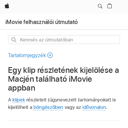
Apple
iMovie felhasználói útmutató
Keresés
az
útmutatóban
Tartalomjegyzék
Egy klip részletének kijelölése a
Macjén található iMovie
appban
A
klipek
részleteit (úgynevezett
tartományokat
) is
kijelölheti a
böngészőben
vagy az
idővonalon
.