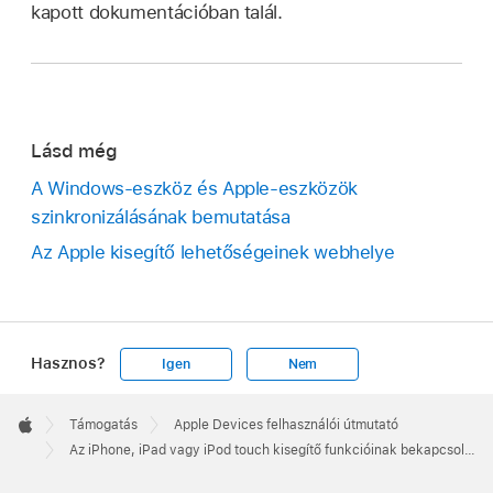
kapott dokumentációban talál.
Lásd még
A Windows-eszköz és Apple-eszközök
szinkronizálásának bemutatása
Az Apple kisegítő lehetőségeinek webhelye
Hasznos?
Igen
Nem
Apple
Footer

Támogatás
Apple Devices felhasználói útmutató
Apple
Az iPhone, iPad vagy iPod touch kisegítő funkcióinak bekapcsolása Windows-eszközzel