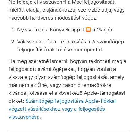
Ne feledje el visszavonni a Mac feljogosítását,
mielőtt eladja, elajándékozza, szervizbe adja, vagy
nagyobb hardveres módosítást végez.
Nyissa meg a Könyvek appot
a Macjén.
Válassza a Fiók > Feljogosítás > A számítógép
feljogosításának törlése menüpontot.
Ha meg szeretné ismerni, hogyan tekintheti meg a
feljogosított számítógépeket, hogyan vonhatja
vissza egy olyan számítógép feljogosítását, amely
már nem az Öné, vagy hasonló témakörökre
kíváncsi, olvassa el a következő Apple-támogatási
cikket:
Számítógép feljogosítása Apple-fiókkal
végzett vásárlásokhoz vagy a feljogosítás
visszavonása
.