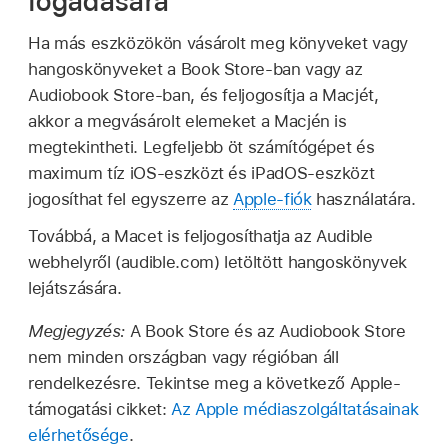
fogadására
Ha más eszközökön vásárolt meg könyveket vagy
hangoskönyveket a Book Store-ban vagy az
Audiobook Store-ban, és feljogosítja a Macjét,
akkor a megvásárolt elemeket a Macjén is
megtekintheti. Legfeljebb öt számítógépet és
maximum tíz iOS-eszközt és iPadOS-eszközt
jogosíthat fel egyszerre az
Apple-fiók
használatára.
Továbbá, a Macet is feljogosíthatja az Audible
webhelyről (audible.com) letöltött hangoskönyvek
lejátszására.
Megjegyzés:
A Book Store és az Audiobook Store
nem minden országban vagy régióban áll
rendelkezésre. Tekintse meg a következő Apple-
támogatási cikket:
Az Apple médiaszolgáltatásainak
elérhetősége
.