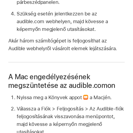
párbeszédpanelen.
Szükség esetén jelentkezzen be az
audible.com webhelyen, majd kövesse a
képernyőn megjelenő utasításokat.
Akár három számítógépet is feljogosíthat az
Audible webhelyről vásárolt elemek lejátszására.
A Mac engedélyezésének
megszüntetése az audible.comon
Nyissa meg a Könyvek appot
a Macjén.
Válassza a Fiók > Feljogosítás > Az Audible-fiók
feljogosításának visszavonása menüpontot,
majd kövesse a képernyőn megjelenő
utasításokat.