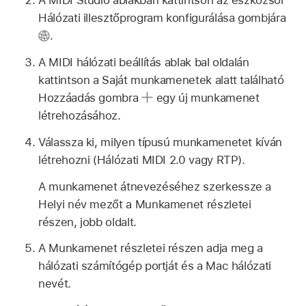
A MIDI Studio ablakban kattintson az eszközsor
Hálózati illesztőprogram konfigurálása gombjára
.
A MIDI hálózati beállítás ablak bal oldalán
kattintson a Saját munkamenetek alatt található
Hozzáadás gombra
egy új munkamenet
létrehozásához.
Válassza ki, milyen típusú munkamenetet kíván
létrehozni (Hálózati MIDI 2.0 vagy RTP).
A munkamenet átnevezéséhez szerkessze a
Helyi név mezőt a Munkamenet részletei
részen, jobb oldalt.
A Munkamenet részletei részen adja meg a
hálózati számítógép portját és a Mac hálózati
nevét.