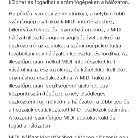
küldhet és fogadhat a számítógépeken a hálózaton.
Ha például van egy zenei stúdiója, amelyben több
számítógép csatlakozik MIDI-interfészekhez, -
billentyűzetekhez és -szintetizátorokhoz, a MIDI
hálózati illesztőprogram segítségével ezekről az
eszközökről az adatokat a számítógépekre tudja
továbbítani egy hálózaton keresztül, és fordítva. Az
illesztőprogram nélkül MIDI-interfészeket kell
vásárolnia az eszközökhöz, és kábelekkel kell őket
egymáshoz csatlakoztatnia. A MIDI hálózati
illesztőprogram segítségével kijelölhet egy
központi számítógépet, amely elsődleges
eszközként fog működni a hálózaton a többi gép és
a hozzájuk csatlakoztatott MIDI-eszközök számára.
A központi számítógép MIDI-adatokat küld és
fogad a hálózaton.
MIDI-hálózat kialakításához a Macen először is egy