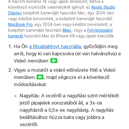
A macOS Sonoma 14 vagy újabb rendszert, illetve a
következő eszközök valamelyikét igényli: az
Apple Studio
Display
beépített kameráját használó Mac, egy 2024-ben
vagy később bevezetett, a beépített kameráját használó
MacBook Pro
, egy 2024-ben vagy később bevezetett, a
beépített kameráját használó
iMac
, vagy a
Folytonossági
kamerát
használó Mac és iPhone XR vagy újabb készülék
Ha Ön
a Rivaldafényt használja
, győződjön meg
arról, hogy ki van kapcsolva (el van halványítva) a
Videó menüben
.
Vigye a mutatót a videó előnézete fölé a
Videó
menüben
, majd végezze el a következő
módosításokat:
Nagyítás: A vezérlő a nagyítási szint mértékét
jelző pipajelek sorozatából áll, a 3x-os
nagyítástól a 0,5x-es nagyításig. A nagyítás
beállításához húzza balra vagy jobbra a
vezérlőt.