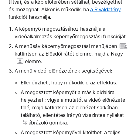
tiltva), és a kép előterében sétálhat, beszélgethet
és mozoghat. Akkor is működik, ha
a Rivaldafény
funkciót használja.
A képernyő megosztásához használja a
videóalkalmazás képernyőmegosztási funkcióját.
A menüsáv
képernyőmegosztási menüjében
kattintson az Előadói rátét elemre, majd a
Nagy
elemre.
A menü videó-előnézetének segítségével:
Ellenőrizheti, hogy működik-e az effektus.
A megosztott képernyőt a másik oldalára
helyezheti: vigye a mutatót a videó előnézete
fölé, majd kattintson az előnézet sarkában
található,
ellentétes irányú vízszintes nyilakat
ábrázoló gombra.
A megosztott képernyővel kitöltheti a teljes