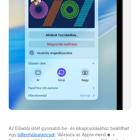
Az Előadói rátét gyorsabb be- és kikapcsolásához beállíthat
egy
billentyűparancsot
: Válassza az Apple menü  >