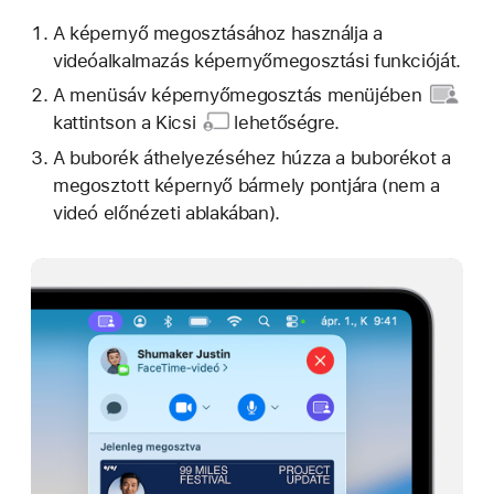
A képernyő megosztásához használja a
videóalkalmazás képernyőmegosztási funkcióját.
A menüsáv
képernyőmegosztás menüjében
kattintson a
Kicsi
lehetőségre.
A buborék áthelyezéséhez húzza a buborékot a
megosztott képernyő bármely pontjára (nem a
videó előnézeti ablakában).