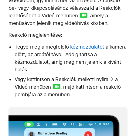
videóképet, így kifejezheti az érzéseit. A funkció
be- vagy kikapcsolásához válassza ki a Reakciók
lehetőséget a
Videó menüben
, amely a
menüsávon jelenik meg videóhívás közben.
Reakció megjelenítése:
Tegye meg a megfelelő
kézmozdulatot
a kamera
előtt, az arcától távol. Addig tartsa a
kézmozdulatot, amíg meg nem jelenik a kívánt
hatás.
Vagy kattintson a Reakciók melletti
nyílra
a
Videó menüben
, majd kattintson a reakció
gombjára az almenüben.