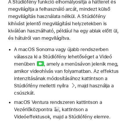
A Stúdiófény funkció elhomályosítja a hátteret és
megvilágítja a felhasználó arcát, mindezt külső
megvilágítás használata nélkül. A Stúdiófény
kihívást jelentő megvilágítási helyzetekben is
kiválóan használható, például ha egy ablak előtt ül,
és hátulról van megvilágítva.
A macOS Sonoma vagy újabb rendszerben
válassza ki a Stúdiófény lehetőséget a
Videó
menüben
, amely a menüsávon jelenik meg,
amikor videohívás van folyamatban. Az effektus
intenzitásának módosításához kattintson a
Stúdiófény melletti
nyílra
, majd használja a
csúszkát.
macOS Ventura rendszeren kattintson a
Vezérlőközpontra
, kattintson a
Videóeffektusok, majd a Stúdiófény elemre.