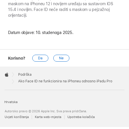
maskom na iPhoneu 12 i novijem uređaju sa sustavom iOS
15.4 i novijim. Face ID neće raditi s maskom u pejzažnoj
orijentaciji.
Datum objave:
10. studenoga 2025.
Korisno?
Da
Ne
Apple
Footer

Podrška
Apple
Ako Face ID ne funkcionira na iPhoneu odnosno iPadu Pro
Hrvatska
Autorsko pravo © 2026 Apple Inc. Sva prava pridržana.
Uvjeti korištenja
Karta web-mjesta
Upotreba kolačića