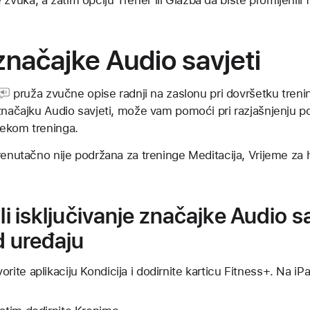
načajke Audio savjeti
pruža zvučne opise radnji na zaslonu pri dovršetku treni
značajku Audio savjeti, može vam pomoći pri razjašnjenju pok
jekom treninga.
renutačno nije podržana za treninge Meditacija, Vrijeme za 
ili isključivanje značajke Audio s
ad uređaju
rite aplikaciju Kondicija i dodirnite karticu Fitness+. Na iP