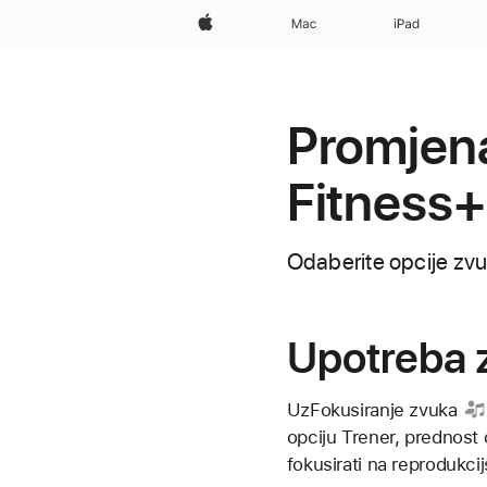
Apple
Mac
iPad
Promjena
Fitness+
Odaberite opcije zvuk
Upotreba 
Uz
Fokusiranje zvuka
opciju Trener, prednost 
fokusirati na reprodukcij