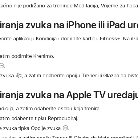
ačno nije podržano za treninge Meditacija, Vrijeme za hodan
ranja zvuka na iPhone ili iPad u
rite aplikaciju Kondicija i dodirnite karticu Fitness+. Na iP
zatim dodirnite Krenimo.
.
 zvuka
, a zatim odaberite opciju Trener ili Glazba da bist
iranja zvuka na Apple TV uređaj
ndicija, a zatim odaberite osobu koja trenira.
zatim odaberite tipku Reproduciraj.
je zvuka
tipka Opcije zvuka
.
zvuka, a zatim opciju Trener ili Glazba da biste promijenili 