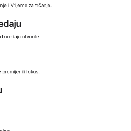
je i Vrijeme za trčanje.
ređaju
ad uređaju otvorite
e promijenili fokus.
u
fokus.