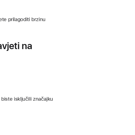
ete prilagoditi brzinu
avjeti na
biste isključili značajku