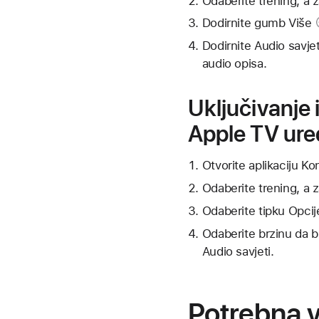
Odaberite trening, a 
Dodirnite
gumb Više
Dodirnite
Audio savjet
audio opisa.
Uključivanje 
Apple TV ure
Otvorite aplikaciju Ko
Odaberite trening, a 
Odaberite
tipku Opci
Odaberite brzinu da bi
Audio savjeti.
Potrebna 