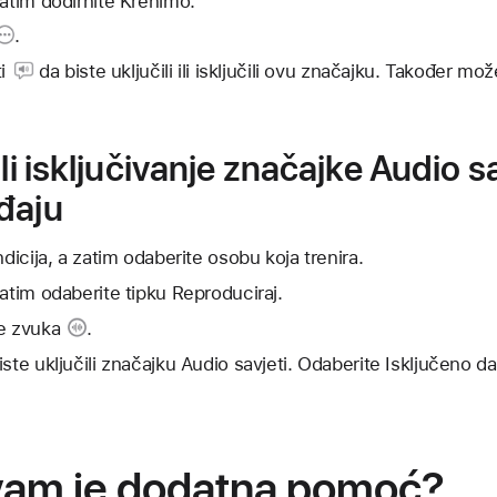
zatim dodirnite Krenimo.
.
i
da biste uključili ili isključili ovu značajku. Također mož
ili isključivanje značajke Audio s
đaju
ndicija, a zatim odaberite osobu koja trenira.
zatim odaberite tipku Reproduciraj.
je zvuka
.
ste uključili značajku Audio savjeti. Odaberite Isključeno da 
vam je dodatna pomoć?