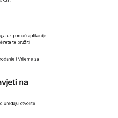
nga uz pomoć aplikacije
reta te pružiti
hodanje i Vrijeme za
avjeti na
ad uređaju otvorite