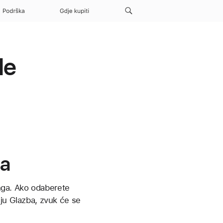
Podrška
Gdje kupiti
le
ka
inga. Ako odaberete
iju Glazba, zvuk će se