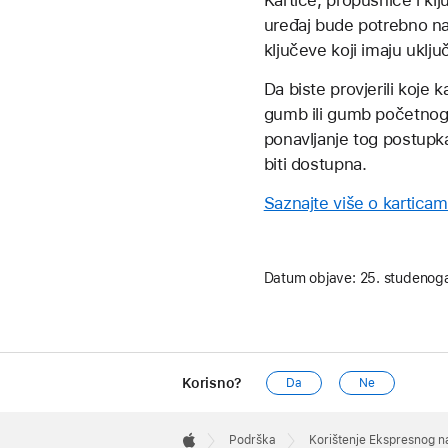
Kartice, propusnice i k
uređaj bude potrebno nap
ključeve koji imaju uklj
Da biste provjerili koje 
gumb ili gumb početnog 
ponavljanje tog postupk
biti dostupna.
Saznajte više o kartica
Datum objave:
25. studenog
Korisno?
Da
Ne
Apple
Footer

Podrška
Korištenje Ekspresnog na