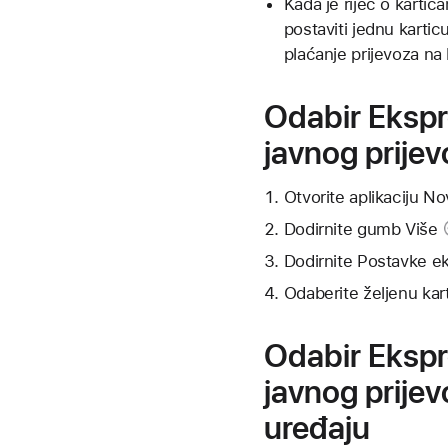
Kada je riječ o karti
postaviti jednu kartic
plaćanje prijevoza na 
Odabir Ekspre
javnog prijev
Otvorite aplikaciju Nov
Dodirnite
gumb Više
Dodirnite Postavke ek
Odaberite željenu kart
Odabir Ekspre
javnog prijev
uređaju