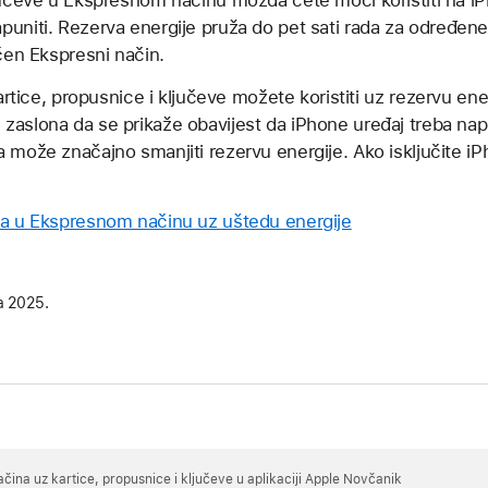
ljučeve u Ekspresnom načinu možda ćete moći koristiti na i
uniti. Rezerva energije pruža do pet sati rada za određene 
učen Ekspresni način.
kartice, propusnice i ključeve možete koristiti uz rezervu ener
zaslona da se prikaže obavijest da iPhone uređaj treba nap
a može značajno smanjiti rezervu energije. Ako isključite i
ma u Ekspresnom načinu uz uštedu energije
a 2025.
čina uz kartice, propusnice i ključeve u aplikaciji Apple Novčanik