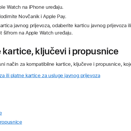
pple Watch na iPhone uređaju.
odirnite Novčanik i Apple Pay.
rtica javnog prijevoza, odaberite karticu javnog prijevoza ili
st šifrom na Apple Watch uređaju.
kartice, ključevi i propusnice
i način za kompatibilne kartice, ključeve i propusnice, koje
za ili platne kartice za usluge javnog prijevoza
e
propusnice