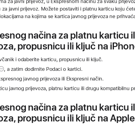
cama za javni prijevoz, u Ekspresnom načinu za svaku prije
u za javni prijevoz. Možete postaviti i platnu karticu koju ćet
lokacijama na kojima se kartica javnog prijevoza ne prihvać
snog načina za platnu karticu il
oza, propusnicu ili ključ na iPho
čanik i odaberite karticu, propusnicu ili ključ.
, a zatim dodirnite Podaci o kartici.
spresnog javnog prijevoza ili Ekspresni način.
icu javnog prijevoza, platnu karticu ili drugu kompatibilnu pr
snog načina za platnu karticu il
oza, propusnicu ili ključ na App