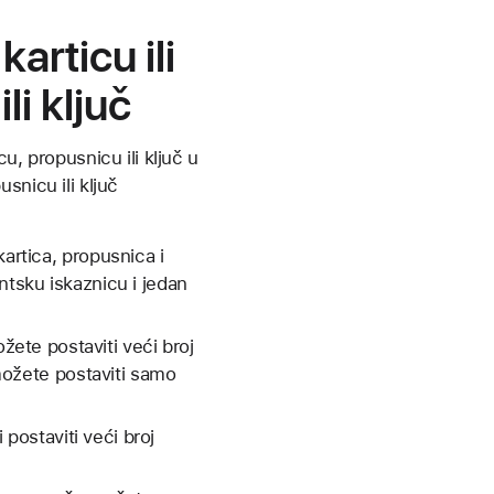
articu ili
li ključ
u, propusnicu ili ključ u
snicu ili ključ
artica, propusnica i
tsku iskaznicu i jedan
ete postaviti veći broj
 možete postaviti samo
ostaviti veći broj