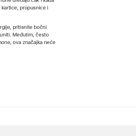
Phone uređaju čak i kada
kartice, propusnice i
gije, pritisnite bočni
uniti. Međutim, često
Phone, ova značajka neće