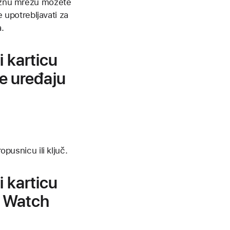
voznu mrežu možete
e upotrebljavati za
a.
i karticu
ne uređaju
opusnicu ili ključ.
i karticu
le Watch