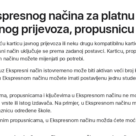
presnog načina za platnu k
nog prijevoza, propusnicu i
 karticu javnog prijevoza ili neku drugu kompatibilnu kartic
i način uključuje se prema zadanoj postavci. Karticu, propu
 načinu možete mijenjati po potrebi.
uz Ekspresni način istovremeno može biti aktivan veći broj k
 u Ekspresnom načinu možete imati postavljenu jednu studen
ma, propusnicama i ključevima u Ekspresnom načinu ne mož
ste vrste ili istog izdavača. Na primjer, u Ekspresnom načinu
aznicu određene škole.
đenim propusnicama, u Ekspresnom načinu možda ćete moći p