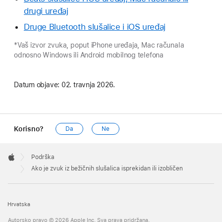
drugi uređaj
Druge Bluetooth slušalice i iOS uređaj
*Vaš izvor zvuka, poput iPhone uređaja, Mac računala
odnosno Windows ili Android mobilnog telefona
Datum objave:
02. travnja 2026.
Korisno?
Da
Ne
Apple
Footer

Podrška
Apple
Ako je zvuk iz bežičnih slušalica isprekidan ili izobličen
Hrvatska
Autorsko pravo © 2026 Apple Inc. Sva prava pridržana.