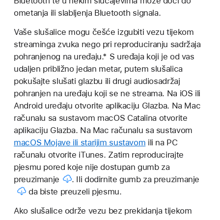
Bluetooth te u nekim slučajevima može doći do
ometanja ili slabljenja Bluetooth signala.
Vaše slušalice mogu češće izgubiti vezu tijekom
streaminga zvuka nego pri reproduciranju sadržaja
pohranjenog na uređaju.* S uređaja koji je od vas
udaljen približno jedan metar, putem slušalica
pokušajte slušati glazbu ili drugi audiosadržaj
pohranjen na uređaju koji se ne streama. Na iOS ili
Android uređaju otvorite aplikaciju Glazba. Na Mac
računalu sa sustavom macOS Catalina otvorite
aplikaciju Glazba. Na Mac računalu sa sustavom
macOS Mojave ili starijim sustavom
ili na PC
računalu otvorite iTunes. Zatim reproducirajte
pjesmu pored koje nije dostupan
gumb za
preuzimanje
. Ili dodirnite
gumb za preuzimanje
da biste preuzeli pjesmu.
Ako slušalice održe vezu bez prekidanja tijekom