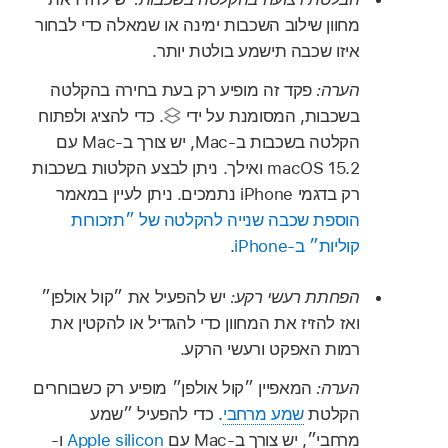
מחוון שילוב השכבות ימינה או שמאלה כדי לבחור
איזו שכבה תישמע בולטת יותר.
הערה:
פקד זה מופיע רק בעת בחירה בהקלטה
בשכבות, המסומנת על ידי
.
כדי להציג ולפתוח
הקלטה בשכבות ב-Mac, יש צורך ב-Mac עם
macOS 15.2 ואילך. ניתן לבצע הקלטות בשכבות
רק בדגמי iPhone נתמכים. ניתן לעיין במאמר
הוספת שכבה שנייה להקלטה של ״תזכורות
קוליות״ ב-iPhone
.
הפחתת רעשי רקע:
יש להפעיל את ״קול אולפן״
ואז להזיז את המחוון כדי להגדיל או להקטין את
רמות האפקט ורעשי הרקע.
הערה:
המאפיין ״קול אולפן״ מופיע רק כשבוחרים
הקלטת
שמע מרחבי
. כדי להפעיל ״שמע
מרחבי״, יש צורך ב-Mac עם
Apple silicon
ו-