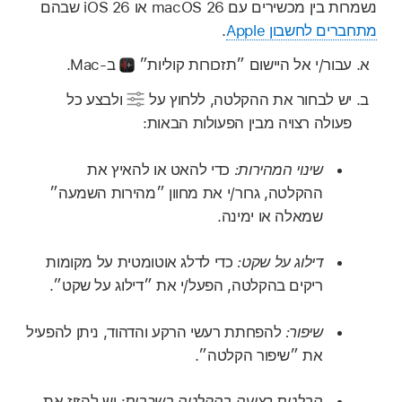
נשמרות בין מכשירים עם macOS 26 או iOS 26 שבהם
מתחברים לחשבון Apple
.
עבור/י אל היישום ״תזכורות קוליות״
ב-Mac.
יש לבחור את ההקלטה, ללחוץ על
ולבצע כל
פעולה רצויה מבין הפעולות הבאות:
שינוי המהירות:
כדי להאט או להאיץ את
ההקלטה, גרור/י את מחוון ״מהירות השמעה״
שמאלה או ימינה.
דילוג על שקט:
כדי לדלג אוטומטית על מקומות
ריקים בהקלטה, הפעל/י את ״דילוג על שקט״.
שיפור:
להפחתת רעשי הרקע והדהוד, ניתן להפעיל
את ״שיפור הקלטה״.
הבלטת רצועה בהקלטה בשכבות:
יש להזיז את