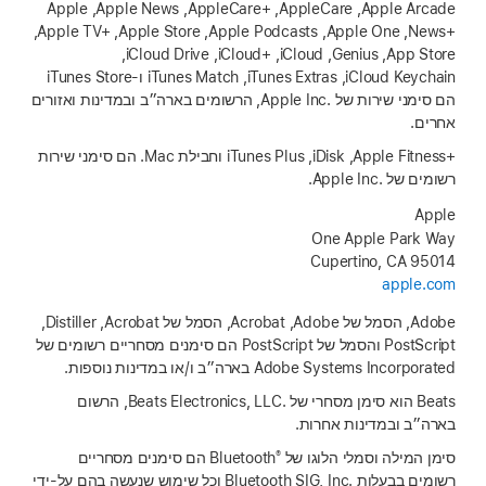
‏Apple Arcade, ‏AppleCare‏, AppleCare+‎‏, Apple News‏, Apple
News+‎‏, Apple One,‏ Apple Podcasts,‏ Apple Store‏, Apple TV+‎‏,
App Store, ‏Genius, ‏iCloud‏, iCloud+‎, ‏iCloud Drive,
‏iCloud Keychain‏, iTunes Extras‏, iTunes Match ו‑iTunes Store
הם סימני שירות של Apple Inc.‎, הרשומים בארה״ב ובמדינות ואזורים
אחרים.
‏⁨Apple Fitness+⁩, ‏iDisk, ‏iTunes Plus וחבילת ‎.Mac הם סימני שירות
רשומים של ⁨Apple Inc.⁩.
Apple
One Apple Park Way
Cupertino, CA 95014
apple.com
‏Adobe, הסמל של Adobe, ‏Acrobat, הסמל של Acrobat, ‏Distiller,
‏PostScript והסמל של PostScript הם סימנים מסחריים רשומים של
Adobe Systems Incorporated בארה״ב ו/או במדינות נוספות.
‏Beats הוא סימן מסחרי של Beats Electronics, LLC.‎, הרשום
בארה״ב ובמדינות אחרות.
®
סימן המילה וסמלי הלוגו של ⁨Bluetooth
⁩ הם סימנים מסחריים
רשומים בבעלות Bluetooth SIG, Inc.‎ וכל שימוש שנעשה בהם על‑ידי