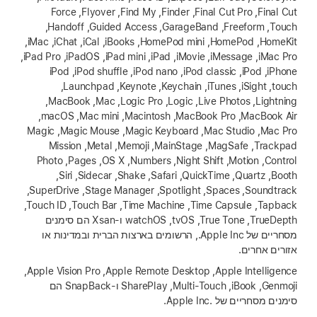
‏Final Cut, ‏Final Cut Pro, ‏Finder, ‏Find My, ‏Flyover, ‏Force
Touch, ‏Freeform, ‏GarageBand, ‏Guided Access, ‏Handoff,
‏HomeKit, ‏HomePod, ‏HomePod mini, ‏iBooks, ‏iCal, ‏iChat, ‏iMac,
‏iMac Pro, ‏iMessage, ‏iMovie, ‏iPad, ‏iPad mini, ‏iPadOS, ‏iPad Pro,
‏iPhone, ‏iPod, ‏iPod classic, ‏iPod nano, ‏iPod shuffle, ‏iPod
touch, ‏iSight, ‏iTunes, ‏Keychain, ‏Keynote, ‏Launchpad,
‏Lightning, ‏Live Photos, ‏Logic, ‏Logic Pro, ‏Mac, ‏MacBook,
‏MacBook Air, ‏MacBook Pro, ‏Macintosh, ‏Mac mini, ‏macOS,
‏Mac Pro, ‏Mac Studio, ‏Magic Keyboard, ‏Magic Mouse, ‏Magic
Trackpad, ‏MagSafe, ‏MainStage, ‏Memoji, ‏Metal, ‏Mission
Control, ‏Motion, ‏Night Shift, ‏Numbers, ‏OS X, ‏Pages, ‏Photo
Booth, ‏Quartz, ‏QuickTime, ‏Safari, ‏Shake, ‏Sidecar, ‏Siri,
‏Soundtrack, ‏Spaces, ‏Spotlight, ‏Stage Manager, ‏SuperDrive,
‏Tapback, ‏Time Capsule, ‏Time Machine, ‏Touch Bar, ‏Touch ID,
‏TrueDepth, ‏True Tone, ‏tvOS, ‏watchOS ו‑Xsan הם סימנים
מסחריים של ‏Apple Inc., הרשומים בארצות הברית ובמדינות או
אזורים אחרים.
‏Apple Intelligence, ‏Apple Remote Desktop‏, Apple Vision Pro‏,
Genmoji,‏ iBook,‏ Multi-Touch‏, SharePlay ו-SnapBack הם
סימנים מסחריים של Apple Inc.‎.