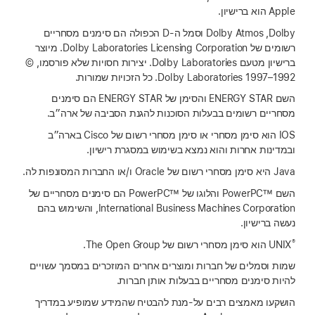
Apple הוא ברישיון.
‏Dolby,‏ Dolby Atmos וסמל ה-D הכפולה הם סימנים מסחריים
רשומים של Dolby Laboratories Licensing Corporation. מיוצר
ברישיון מטעם Dolby Laboratories. יצירות חסויות שלא פורסמו, ©
השם ENERGY STAR והסימן של ENERGY STAR הם סימנים
מסחריים רשומים בבעלות הסוכנות להגנת הסביבה של ארה״ב.
‏IOS הוא סימן מסחרי או סימן מסחרי רשום של Cisco בארה״ב
ובמדינות אחרות והוא נמצא בשימוש במסגרת רישיון.
השם PowerPC™‎ והלוגו של PowerPC™‎ הם סימנים מסחריים של
International Business Machines Corporation, והשימוש בהם
נעשה ברישיון.
®
‬ הוא סימן מסחרי רשום של The Open Group.
שמות וסמלים של חברות ומוצרים אחרים המוזכרים במסמך עשויים
להיות סימנים מסחריים בבעלות אותן חברות.
הושקעו מאמצים רבים על‑מנת להבטיח שהמידע שמופיע במדריך