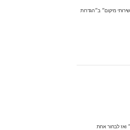
ירותי מיקום״ ב״הגדרות
וך החזקת מקש Control, לבחור ״שיתוף״ ואז לבחור אחת