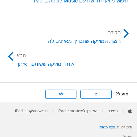
חיפוש מוזיקה חדשה עם Apple Music ב‑iPad
הקודם
הצגת המוזיקה שחבריך מאזינים לה
הבא
איתור מוזיקה ששותפה איתך
מועיל?
כן
לא
Apple
Footer

תמיכה
המדריך למשתמש ב-iPad
חיפוש מוזיקה ב‑iPad
Apple
היכן לקנות:
מצא משווק
.