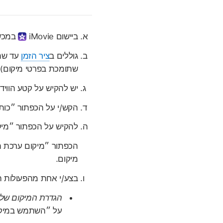
ביישום iMovie
במכשיר ה‑ne
גוללים ב
ציר הזמן
עד שהכ
שתומכת בפרטי מיקום).
יש להקיש על קטע הווי
הקש/י על הכפתור ״כו
להקיש על הכפתור ״מי
הכפתור ״מיקום ערכת ה
מיקום.
בצע/י אחת מהפעולות ה
הגדרת המיקום של ק
על ״השתמש במיקו