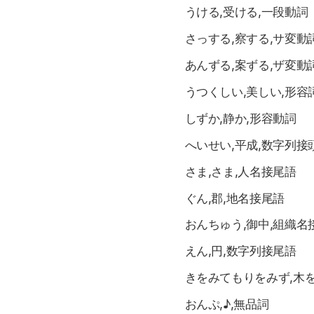
うける,受ける,一段動詞
さっする,察する,サ変動
あんずる,案ずる,ザ変動
うつくしい,美しい,形容
しずか,静か,形容動詞
へいせい,平成,数字列接
さま,さま,人名接尾語
ぐん,郡,地名接尾語
おんちゅう,御中,組織名
えん,円,数字列接尾語
きをみてもりをみず,木
おんぷ,♪,無品詞