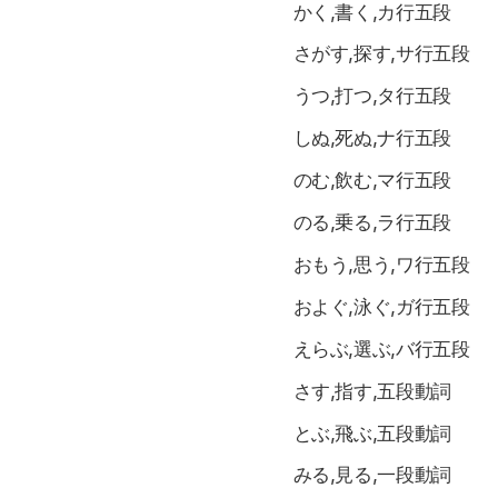
かく,書く,カ行五段
さがす,探す,サ行五段
うつ,打つ,タ行五段
しぬ,死ぬ,ナ行五段
のむ,飲む,マ行五段
のる,乗る,ラ行五段
おもう,思う,ワ行五段
およぐ,泳ぐ,ガ行五段
えらぶ,選ぶ,バ行五段
さす,指す,五段動詞
とぶ,飛ぶ,五段動詞
みる,見る,一段動詞