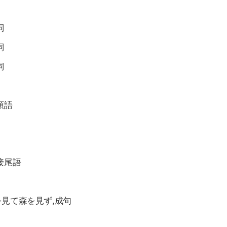
詞
詞
詞
頭語
接尾語
を見て森を見ず,成句