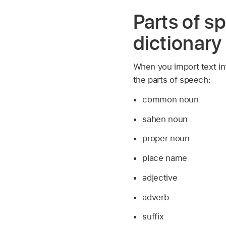
Parts of s
dictionary
When you import text int
the parts of speech:
common noun
sahen noun
proper noun
place name
adjective
adverb
suffix