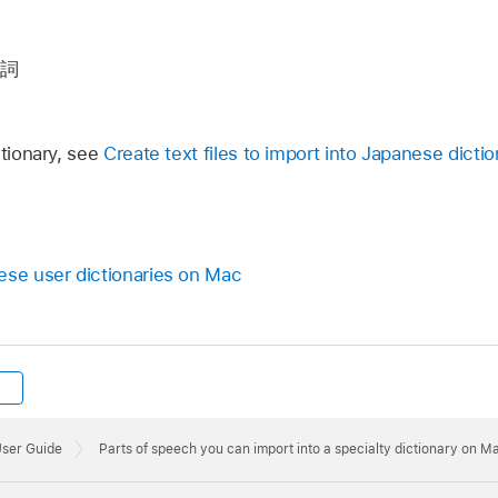
品詞
ctionary, see
Create text files to import into Japanese dictio
ese user dictionaries on Mac
User Guide
Parts of speech you can import into a specialty dictionary on M