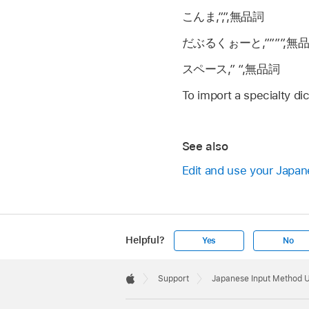
こんま,”,”,無品詞
だぶるくぉーと,””””,無
スペース,” “,無品詞
To import a specialty di
See also
Edit and use your Japan
Helpful?
Yes
No
Apple
Footer

Support
Japanese Input Method 
Apple