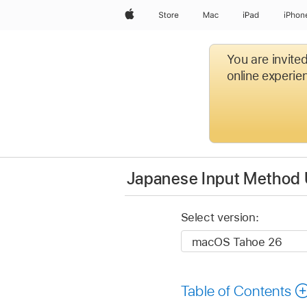
Apple
Store
Mac
iPad
iPhon
You are invite
online experien
Japanese Input Method 
Select version:
Table of Contents