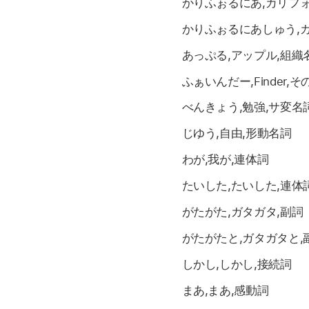
かりふぉるにあ,カリフ
かりふぉるにあしゅう,
あっぷる,アップル,組織
ふぁいんだー,Finder,
べんきょう,勉強,サ変名
じゆう,自由,形動名詞
わが,我が,連体詞
たいした,たいした,連体
がたがた,ガタガタ,副詞
がたがたと,ガタガタと,
しかし,しかし,接続詞
まあ,まあ,感動詞