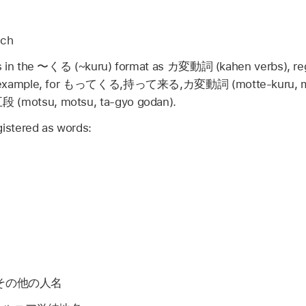
ech
 in the
〜くる
(~kuru) format as
カ変動詞
(kahen verbs), reg
example, for
もってくる,持って来る,カ変動詞
(motte-kuru, m
五段
(motsu, motsu, ta-gyo godan).
gistered as words:
その他の人名