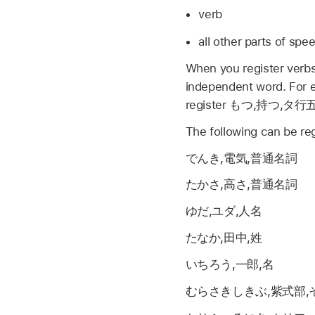
verb
all other parts of spe
When you register verbs
independent word. For 
register
もつ,持つ,タ行
The following can be re
でんき,電気,普通名詞
たかさ,高さ,普通名詞
ゆだ,ユダ,人名
たなか,田中,姓
いちろう,一郎,名
むらさきしきぶ,紫式部,