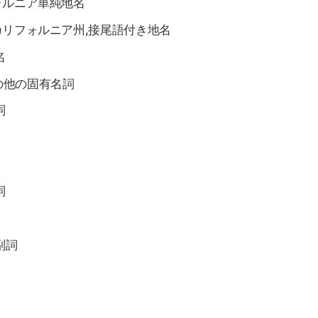
ォルニア単純地名
カリフォルニア州,接尾語付き地名
名
その他の固有名詞
詞
詞
副詞